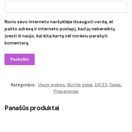
Noriu savo interneto naršyklėje išsaugoti vardą, el.
pašto adresą ir interneto puslapį, kad jų nebereiktų
įvesti iš naujo, kai kitą kartą vėl norėsiu parašyti
komentarą.
Kategorijos:
Visos prekės
,
Bottle geliai
,
DA'23
,
Geliai
,
Priauginimas
Panašūs produktai