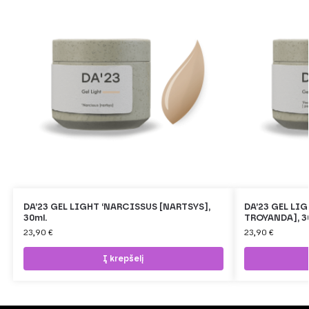
DA’23 GEL LIGHT ‘NARCISSUS [NARTSYS],
DA’23 GEL LI
30ml.
TROYANDA], 3
23,90
€
23,90
€
Į krepšelį