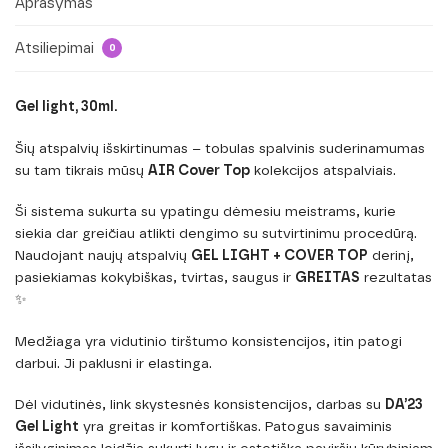
Aprašymas
Atsiliepimai
0
Gel light, 30ml.
Šių atspalvių išskirtinumas – tobulas spalvinis suderinamumas
su tam tikrais mūsų
AIR Cover Top
kolekcijos atspalviais.
Ši sistema sukurta su ypatingu dėmesiu meistrams, kurie
siekia dar greičiau atlikti dengimo su sutvirtinimu procedūrą.
Naudojant naujų atspalvių
GEL LIGHT + COVER TOP
derinį,
pasiekiamas kokybiškas, tvirtas, saugus ir
GREITAS
rezultatas
✨
Medžiaga yra vidutinio tirštumo konsistencijos, itin patogi
darbui. Ji paklusni ir elastinga.
Dėl vidutinės, link skystesnės konsistencijos, darbas su
DA’23
Gel Light
yra greitas ir komfortiškas. Patogus savaiminis