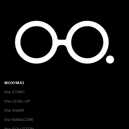
MOKYMAI
the START
the LEVEL-UP
the SHAPE
the MANICURE
the SOLUTION