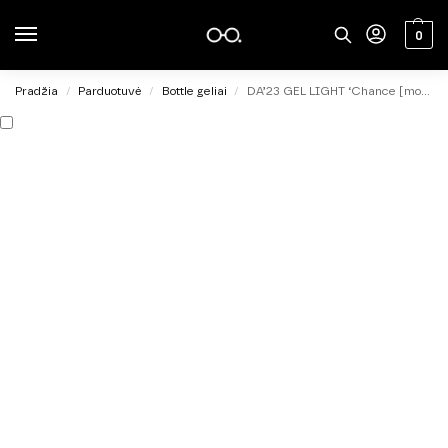
0
Pradžia
Parduotuvė
Bottle geliai
DA’23 GEL LIGHT ‘Chance [mozhlyvist’], 30ml
/
/
/