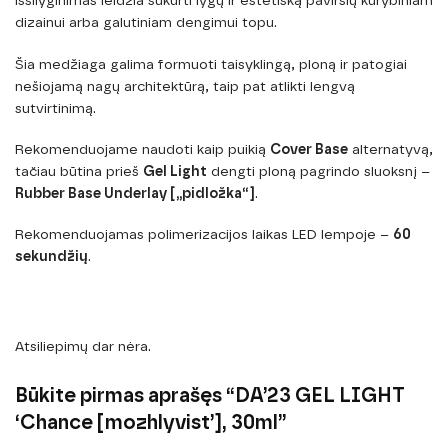
išsilyginimas leidžia sukurti lygų ir estetišką paviršių kūrybiniam
dizainui arba galutiniam dengimui topu.
Šia medžiaga galima formuoti taisyklingą, ploną ir patogiai
nešiojamą nagų architektūrą, taip pat atlikti lengvą
sutvirtinimą.
Rekomenduojame naudoti kaip puikią
Cover Base
alternatyvą,
tačiau būtina prieš
Gel Light
dengti ploną pagrindo sluoksnį –
Rubber Base Underlay [„pidložka“]
.
Rekomenduojamas polimerizacijos laikas LED lempoje –
60
sekundžių
.
Atsiliepimų dar nėra.
Būkite pirmas aprašęs “DA’23 GEL LIGHT
‘Chance [mozhlyvist’], 30ml”