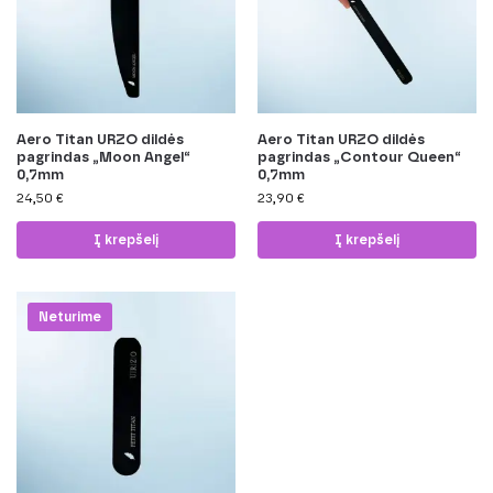
Aero Titan URZO dildės
Aero Titan URZO dildės
pagrindas „Moon Angel“
pagrindas „Contour Queen“
0,7mm
0,7mm
24,50
€
23,90
€
Į krepšelį
Į krepšelį
Neturime