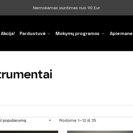
Nemokamas siuntimas nuo 90 Eur
Akcija!
Parduotuvė
Mokymų programos
Apie mane
trumentai
Rodoma 1–12 iš 35