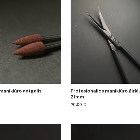
 manikiūro antgalis
Profesionalios manikiūro žirkl
21mm
20,00
€