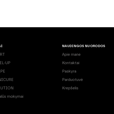
AI
NAUDINGOS NUORODOS
ART
Apie mane
EL-UP
Kontaktai
APE
Paskyra
NICURE
Parduotuvė
LUTION
Krepšelis
ualūs mokymai