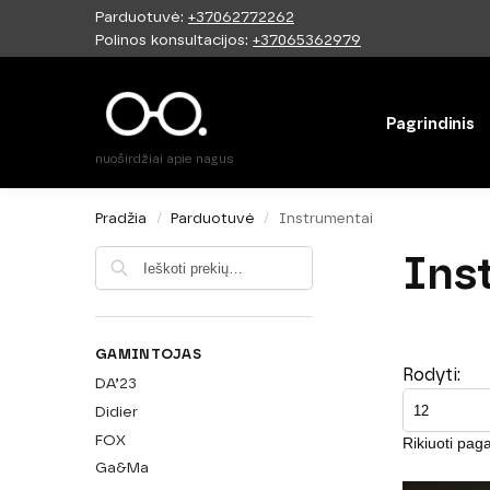
Parduotuvė:
+37062772262
Paieška
Polinos konsultacijos:
+37065362979
Pagrindinis
nuoširdžiai apie nagus
Pradžia
Parduotuvė
Instrumentai
/
/
Ins
Ieškoti
GAMINTOJAS
Rodyti:
DA’23
Didier
FOX
Ga&Ma