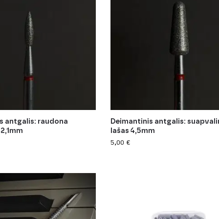
s antgalis: raudona
Deimantinis antgalis: suapval
 2,1mm
lašas 4,5mm
5,00
€