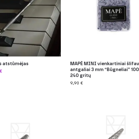
s atstūmėjas
MAPÈ MINI vienkartiniai šlifa
antgaliai 3 mm “Būgneliai” 100
€
240 gritų
9,90
€