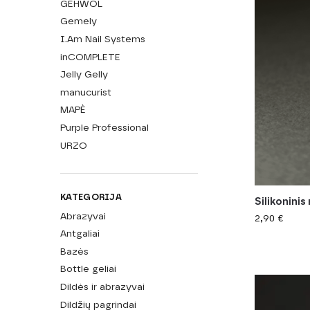
GEHWOL
Gemely
I.Am Nail Systems
inCOMPLETE
Jelly Gelly
manucurist
MAPÈ
Purple Professional
URZO
KATEGORIJA
Silikoninis
Abrazyvai
2,90
€
Antgaliai
Bazės
Bottle geliai
Dildės ir abrazyvai
Dildžių pagrindai