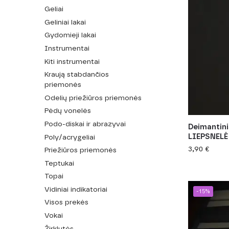
Geliai
Geliniai lakai
Gydomieji lakai
Instrumentai
Kiti instrumentai
Kraują stabdančios
priemonės
Odelių priežiūros priemonės
Pėdų vonelės
Podo-diskai ir abrazyvai
Deimantini
LIEPSNELĖ
Poly/acrygeliai
3,90
€
Priežiūros priemonės
Teptukai
Topai
Vidiniai indikatoriai
-15%
Visos prekės
Vokai
Žirklutės