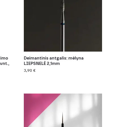
vimo
Deimantinis antgalis: mėlyna
vnt.,
LIEPSNELĖ 2,1mm
3,90
€