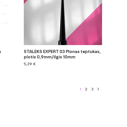
s
STALEKS EXPERT 03 Plonas teptukas,
plotis 0,9mm/ilgis 10mm
5,39
€
1
2
3