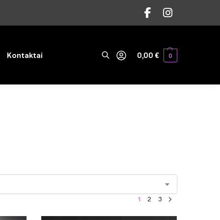
Ieškoti
Kontaktai
0,00
€
0
1
2
3