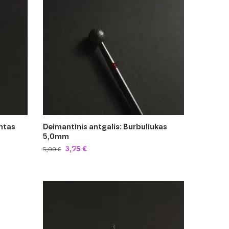
intas
Deimantinis antgalis: Burbuliukas
5,0mm
3,75
€
5,00
€