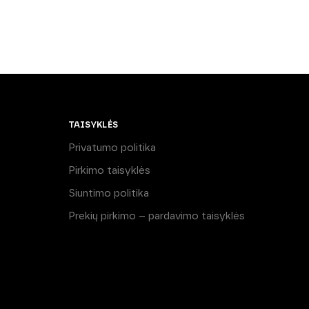
TAISYKLĖS
Privatumo politika
Pirkimo taisyklės
Siuntimo politika
Prekių pirkimo – pardavimo taisyklės