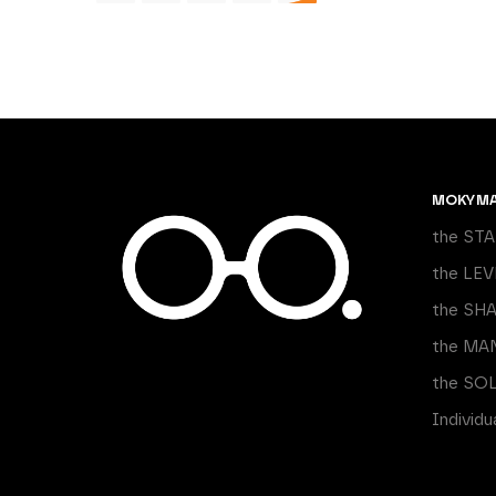
MOKYM
the ST
the LEV
the SH
the MA
the SO
Individ