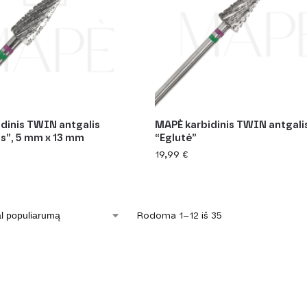
dinis TWIN antgalis
MAPÈ karbidinis TWIN antgali
s”, 5 mm x 13 mm
“Eglutė”
19,99
€
Rodoma 1–12 iš 35