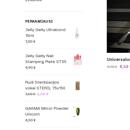
PERKAMIAUSI
Jelly Gelly Ultrabond
15ml
7,00
€
Jelly Gelly Nail
Universalu
Stamping Plate ST05
8,42
9,90
€
9,90
€
Rudi Sterilizacijos
vokai STERIL 75x150
7,60
€
6,08
€
GA&MA Mirror Powder
Unicorn
8,50
€