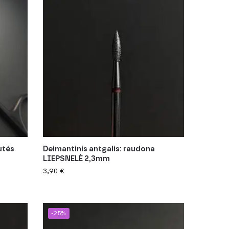
utės
Deimantinis antgalis: raudona
LIEPSNELĖ 2,3mm
3,90
€
-25%