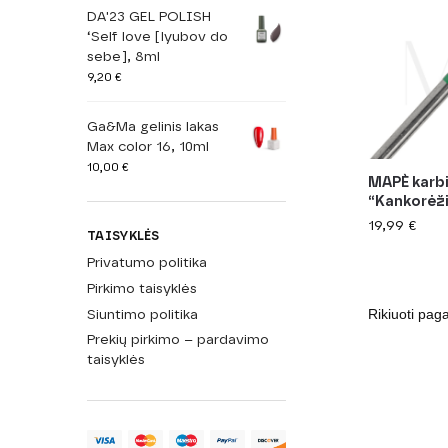
DA'23 GEL POLISH
‘Self love [lyubov do
sebe], 8ml
9,20
€
Ga&Ma gelinis lakas
Max color 16, 10ml
10,00
€
MAPÈ karbi
“Kankorėži
19,99
€
TAISYKLĖS
Privatumo politika
Pirkimo taisyklės
Siuntimo politika
Prekių pirkimo – pardavimo
taisyklės