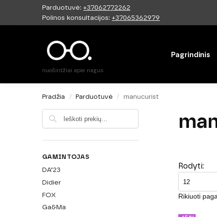
Parduotuvė:
+37062772262
Paieška
Polinos konsultacijos:
+37065362979
Pagrindinis
nuoširdžiai apie nagus
Pradžia
Parduotuvė
manucurist
/
/
man
Ieškoti
GAMINTOJAS
Rodyti:
DA’23
Didier
FOX
Ga&Ma