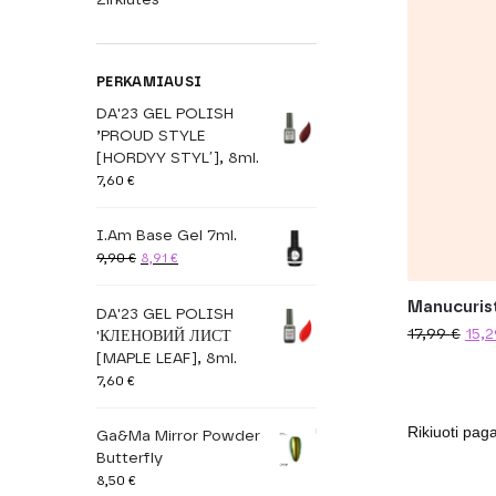
PERKAMIAUSI
DA'23 GEL POLISH
’PROUD STYLE
[HORDYY STYLʹ], 8ml.
7,60
€
I.Am Base Gel 7ml.
9,90
€
8,91
€
Manucurist
DA'23 GEL POLISH
17,99
€
15,
'КЛЕНОВИЙ ЛИСТ
[MAPLE LEAF], 8ml.
7,60
€
Ga&Ma Mirror Powder
Butterfly
8,50
€