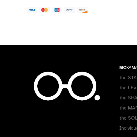
MOKYM
the ST
the LEV
the SH
the MA
the SO
Individ