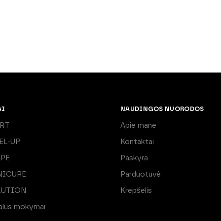
AI
NAUDINGOS NUORODOS
ART
Apie mane
EL-UP
Kontaktai
APE
Paskyra
NICURE
Parduotuvė
LUTION
Krepšelis
ualūs mokymai