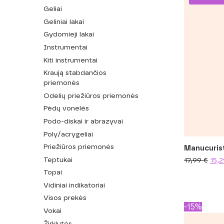
Geliai
Geliniai lakai
Gydomieji lakai
Instrumentai
Kiti instrumentai
Kraują stabdančios
priemonės
Odelių priežiūros priemonės
Pėdų vonelės
Podo-diskai ir abrazyvai
Poly/acrygeliai
Priežiūros priemonės
Manucurist
Teptukai
17,99
€
15,
Topai
Vidiniai indikatoriai
Visos prekės
-15%
Vokai
Žirklutės