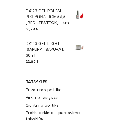
DA'23 GEL POLISH
'ЧЕРВОНА ПОМАДА
[RED LIPSTICK], 14ml.
12,90
€
DA'23 GEL LIGHT
'SAKURA [SAKURA],
30ml
22,80
€
TAISYKLĖS
Privatumo politika
Pirkimo taisyklės
Siuntimo politika
Prekių pirkimo – pardavimo
taisyklės