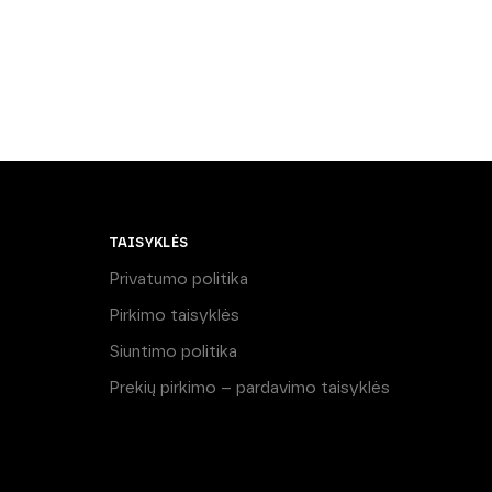
TAISYKLĖS
Privatumo politika
Pirkimo taisyklės
Siuntimo politika
Prekių pirkimo – pardavimo taisyklės