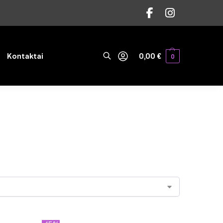
Ieškoti
Kontaktai
0,00
€
0