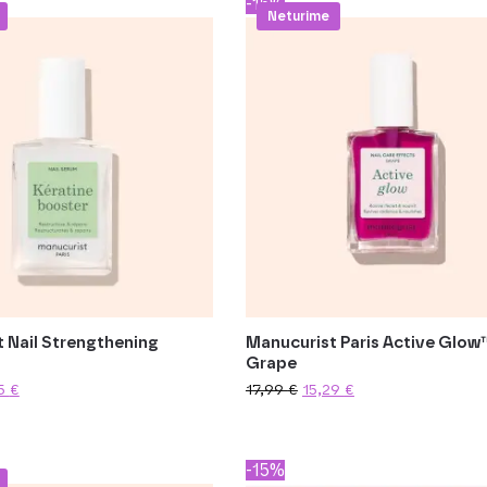
-15%
Neturime
 Nail Strengthening
Manucurist Paris Active Glow
Grape
75
€
17,99
€
15,29
€
-15%