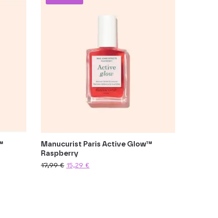
™
Manucurist Paris Active Glow™
Raspberry
17,99
€
15,29
€