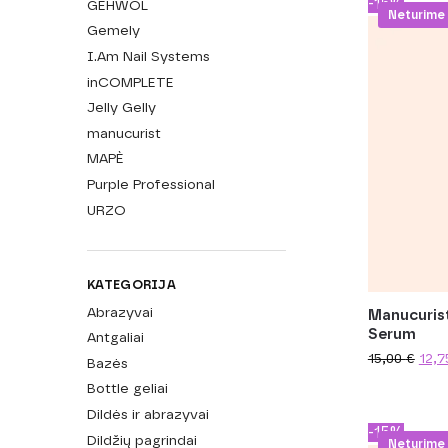
-15%
GEHWOL
Neturime
Gemely
I.Am Nail Systems
inCOMPLETE
Jelly Gelly
manucurist
MAPÈ
Purple Professional
URZO
KATEGORIJA
Abrazyvai
Manucurist
Serum
Antgaliai
15,00
€
12,
Bazės
Bottle geliai
Dildės ir abrazyvai
-15%
Dildžių pagrindai
Neturime