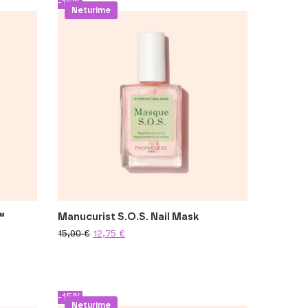
-15%
Neturime
™
Manucurist S.O.S. Nail Mask
15,00
€
12,75
€
-15%
Neturime