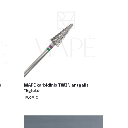
s
MAPÈ karbidinis TWIN antgalis
“Eglutė”
19,99
€