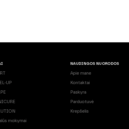
AI
NAUDINGOS NUORODOS
ART
Apie mane
EL-UP
Kontaktai
APE
Paskyra
NICURE
Parduotuvė
LUTION
Krepšelis
ualūs mokymai