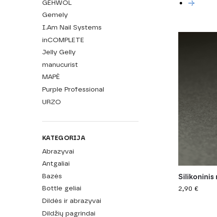
GEHWOL
→
Gemely
I.Am Nail Systems
inCOMPLETE
Jelly Gelly
manucurist
MAPÈ
Purple Professional
URZO
KATEGORIJA
Abrazyvai
Antgaliai
Bazės
Silikoninis
Bottle geliai
2,90
€
Dildės ir abrazyvai
Dildžių pagrindai