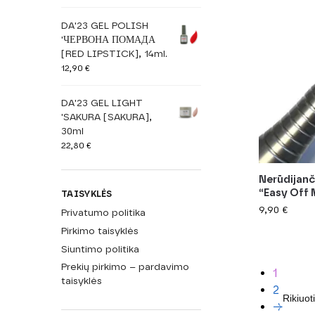
DA'23 GEL POLISH
'ЧЕРВОНА ПОМАДА
[RED LIPSTICK], 14ml.
12,90
€
DA'23 GEL LIGHT
'SAKURA [SAKURA],
30ml
22,80
€
Nerūdijanč
“Easy Off 
TAISYKLĖS
9,90
€
Privatumo politika
Pirkimo taisyklės
Siuntimo politika
Prekių pirkimo – pardavimo
1
taisyklės
2
→