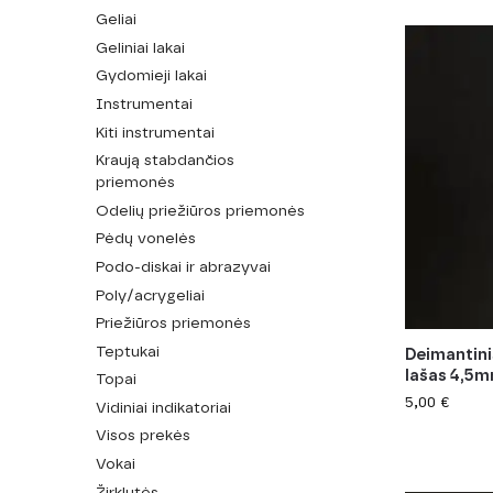
Geliai
Geliniai lakai
Gydomieji lakai
Instrumentai
Kiti instrumentai
Kraują stabdančios
priemonės
Odelių priežiūros priemonės
Pėdų vonelės
Podo-diskai ir abrazyvai
Poly/acrygeliai
Priežiūros priemonės
Teptukai
Deimantini
lašas 4,5
Topai
5,00
€
Vidiniai indikatoriai
Visos prekės
Vokai
Žirklutės