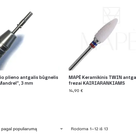
io plieno antgalis būgnelis
MAPÈ Keramikinis TWIN antga
Mandrel”, 3 mm
frezai KAIRIARANKIAMS
14,90
€
Rodoma 1–12 iš 13