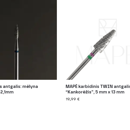
s antgalis: mėlyna
MAPÈ karbidinis TWIN antgali
 2,1mm
“Kankorėžis”, 5 mm x 13 mm
19,99
€