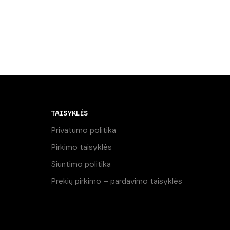
TAISYKLĖS
Privatumo politika
Pirkimo taisyklės
Siuntimo politika
Prekių pirkimo – pardavimo taisyklės