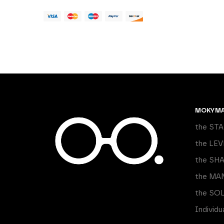
MOKYM
the ST
the LEV
the SH
the MA
the SO
Individ