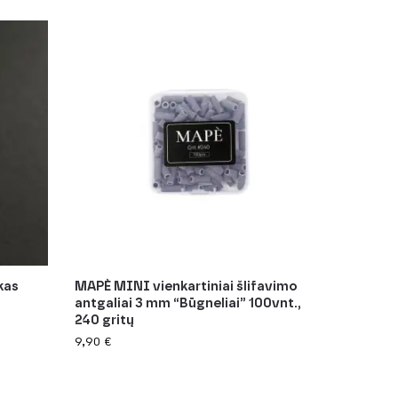
kas
MAPÈ MINI vienkartiniai šlifavimo
antgaliai 3 mm “Būgneliai” 100vnt.,
240 gritų
9,90
€