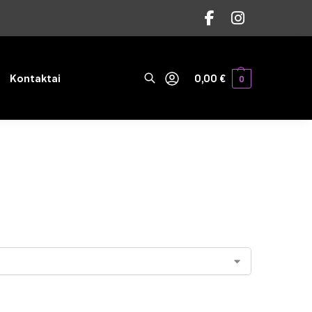
Ieškoti
Kontaktai
0,00
€
0