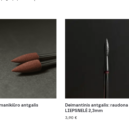
 manikiūro antgalis
Deimantinis antgalis: raudona
LIEPSNELĖ 2,3mm
3,90
€