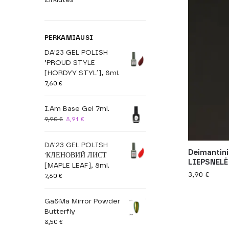
PERKAMIAUSI
DA'23 GEL POLISH
’PROUD STYLE
[HORDYY STYLʹ], 8ml.
7,60
€
I.Am Base Gel 7ml.
9,90
€
8,91
€
DA'23 GEL POLISH
Deimantini
'КЛЕНОВИЙ ЛИСТ
LIEPSNELĖ
[MAPLE LEAF], 8ml.
3,90
€
7,60
€
Ga&Ma Mirror Powder
Butterfly
8,50
€