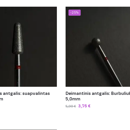
-25%
s antgalis: suapvalintas
Deimantinis antgalis: Burbuliu
mm
5,0mm
3,75
€
5,00
€