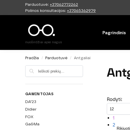
Parduotuvė:
+37062772262
Paieška
Polinos konsultacijos:
+37065362979
Pagrindinis
nuoširdžiai apie nagus
Pradžia
Parduotuvė
Antgaliai
/
/
Antg
Ieškoti
GAMINTOJAS
Rodyti:
DA’23
Didier
FOX
1
Ga&Ma
2