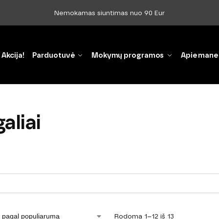
Nemokamas siuntimas nuo 90 Eur
Akcija!
Parduotuvė
Mokymų programos
Apie mane
aliai
Rodoma 1–12 iš 13