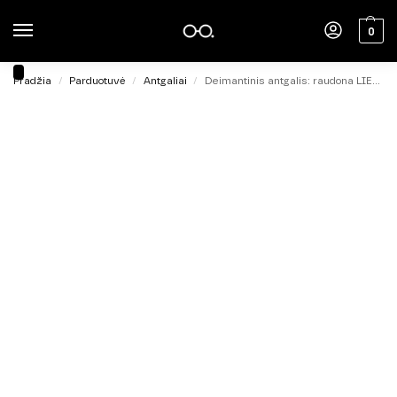
0
Pradžia
Parduotuvė
Antgaliai
Deimantinis antgalis: raudona LIEPSNELĖ 2,3mm
/
/
/