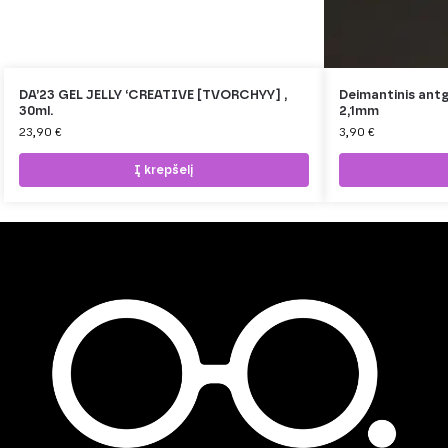
DA’23 GEL JELLY ‘CREATIVE [TVORCHYY] ,
Deimantinis antg
30ml.
2,1mm
23,90
€
3,90
€
Į krepšelį