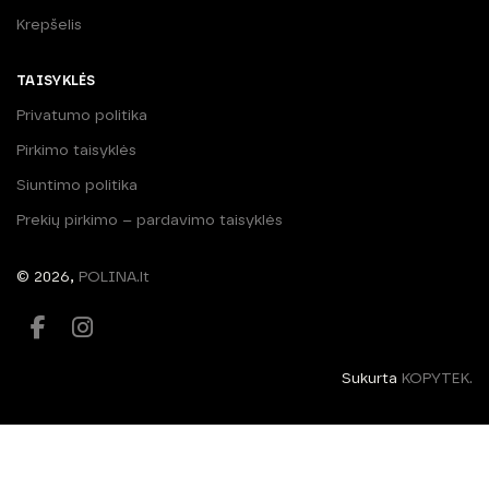
Krepšelis
TAISYKLĖS
Privatumo politika
Pirkimo taisyklės
Siuntimo politika
Prekių pirkimo – pardavimo taisyklės
© 2026,
POLINA.lt
Sukurta
KOPYTEK.