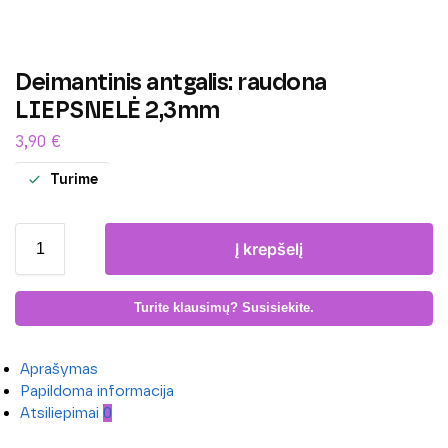
Deimantinis antgalis: raudona
LIEPSNELĖ 2,3mm
3,90
€
Turime
Į krepšelį
Turite klausimų? Susisiekite.
Aprašymas
Papildoma informacija
Atsiliepimai
0