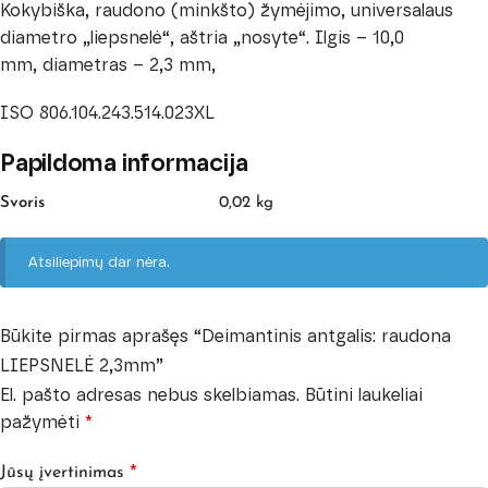
Kokybiška, raudono (minkšto) žymėjimo, universalaus
diametro „liepsnelė“, aštria „nosyte“. Ilgis – 10,0
mm, diametras – 2,3 mm,
ISO 806.104.243.514.023XL
Papildoma informacija
Svoris
0,02 kg
Atsiliepimų dar nėra.
Būkite pirmas aprašęs “Deimantinis antgalis: raudona
LIEPSNELĖ 2,3mm”
El. pašto adresas nebus skelbiamas.
Būtini laukeliai
pažymėti
*
*
Jūsų įvertinimas