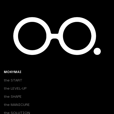
MOKYMAI
the START
the LEVEL-UP
the SHAPE
the MANICURE
the SOLUTION