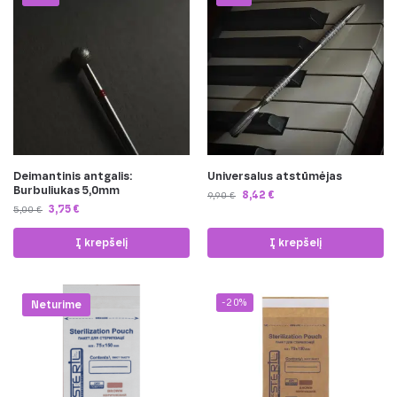
Deimantinis antgalis:
Universalus atstūmėjas
Burbuliukas 5,0mm
8,42
€
9,90
€
3,75
€
5,00
€
Į krepšelį
Į krepšelį
-20%
-20%
Neturime