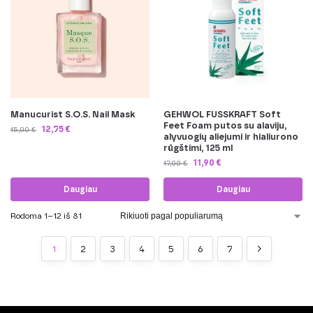
Manucurist S.O.S. Nail Mask
GEHWOL FUSSKRAFT Soft
Feet Foam putos su alaviju,
12,75
€
15,00
€
alyvuogių aliejumi ir hialiurono
rūgštimi, 125 ml
11,90
€
17,00
€
Daugiau
Daugiau
Rodoma 1–12 iš 81
1
2
3
4
5
6
7