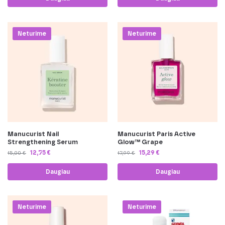
-15%
-15%
Neturime
Neturime
Manucurist Nail
Manucurist Paris Active
Strengthening Serum
Glow™ Grape
12,75
€
15,29
€
15,00
€
17,99
€
Daugiau
Daugiau
-15%
-30%
Neturime
Neturime