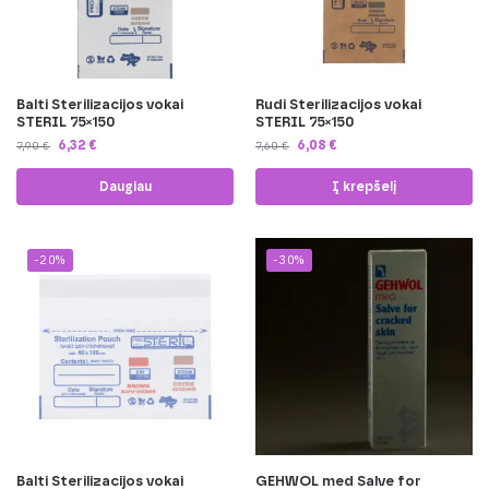
Balti Sterilizacijos vokai
Rudi Sterilizacijos vokai
STERIL 75×150
STERIL 75×150
6,32
€
6,08
€
7,90
€
7,60
€
Daugiau
Į krepšelį
-20%
-30%
Balti Sterilizacijos vokai
GEHWOL med Salve for