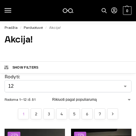
0
Pradžia
Parduotuvė
Akcija!
/
/
Akcija!
SHOW FILTERS
Rodyti:
Rodoma 1–12 iš 81
1
2
3
4
5
6
7
-25%
-15%