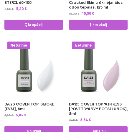
STERIL 60×100
Cracked Skin trūkinėjančios
odos tepalas, 125 ml
5,20
€
6,50
€
10,50
€
15,00
€
Į krepšelį
Į krepšelį
-10%
-10%
Neturime
Neturime
DA’23 COVER TOP ‘SMOKE
DA’23 COVER TOP ‘AIR KISS
[DYM], 8ml.
[POVITRYANYY POTSILUNOK],
8ml
6,84
€
7,60
€
6,84
€
7,60
€
Daugiau
Daugiau