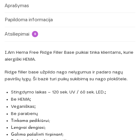
Aprašymas
Papildoma informacija
Atsiliepimai
0
I.Am Hema Free Ridge Filler Base puikiai tinka klientams, kurie
alergiški HEMA.
Ridge filler base užpildo nago nelygumus ir padaro nagų
paviršių lygų. Ši bazė turi puikų sukibimą su nago plokštele.
Stingdymo laikas – 120 sek. UV / 60 sek. LED.;
Be HEMA;
Veganiškas;
Be parabenų
Tinkama pedikiūrui;
Lengvai dengiasi;
Galima pašalinti tirpinant;