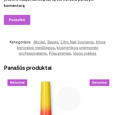
komentarą.
Kategorijos:
Akcija!
,
Bazės
,
I.Am Nail Systems
,
Kitos
kietosios medžiagos
,
kosmetikos priemonės
profesionalams
,
Priauginimas
,
Visos prekės
Panašūs produktai
Neturime
Neturime