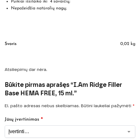
Puikiai išsilaiko iki 4 savaičių;
Nepažeidžia natūralių nagų;
Svoris
0,02 kg
Atsiliepimų dar nėra.
Būkite pirmas aprašęs “I.Am Ridge Filler
Base HEMA FREE, 15 ml.”
El. pašto adresas nebus skelbiamas.
Būtini laukeliai pažymėti
*
*
Jūsų įvertinimas