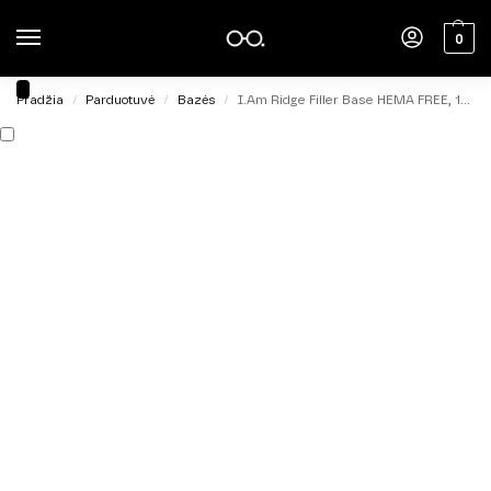
0
Pradžia
Parduotuvė
Bazės
I.Am Ridge Filler Base HEMA FREE, 15 ml.
/
/
/