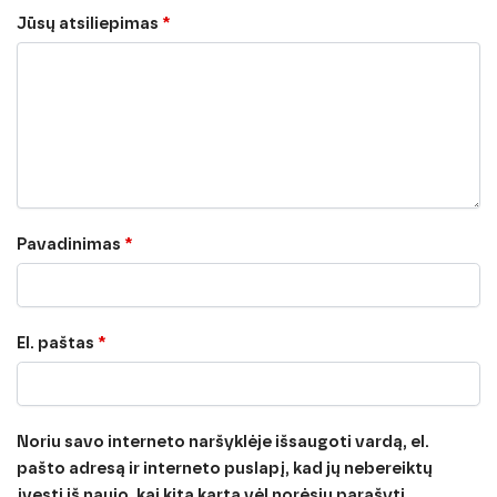
Jūsų atsiliepimas
*
Pavadinimas
*
El. paštas
*
Noriu savo interneto naršyklėje išsaugoti vardą, el.
pašto adresą ir interneto puslapį, kad jų nebereiktų
įvesti iš naujo, kai kitą kartą vėl norėsiu parašyti