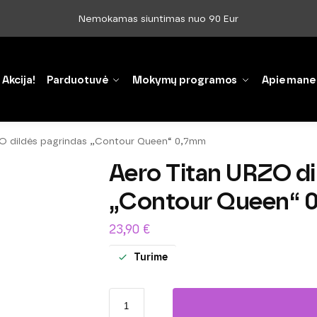
Nemokamas siuntimas nuo 90 Eur
Akcija!
Parduotuvė
Mokymų programos
Apie mane
ZO dildės pagrindas „Contour Queen“ 0,7mm
Aero Titan URZO di
„Contour Queen“ 
23,90
€
Turime