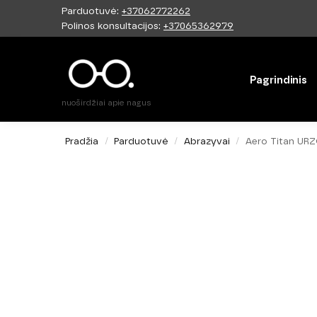
Parduotuvė:
+37062772262
Paieška
Polinos konsultacijos:
+37065362979
Pagrindinis
nuoširdžiai apie nagus
Pradžia
Parduotuvė
Abrazyvai
Aero Titan UR
/
/
/