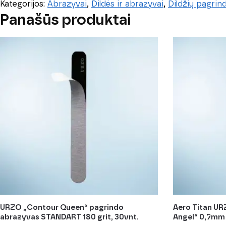
Kategorijos:
Abrazyvai
,
Dildės ir abrazyvai
,
Dildžių pagrind
Panašūs produktai
URZO „Contour Queen“ pagrindo
Aero Titan UR
abrazyvas STANDART 180 grit, 30vnt.
Angel“ 0,7mm