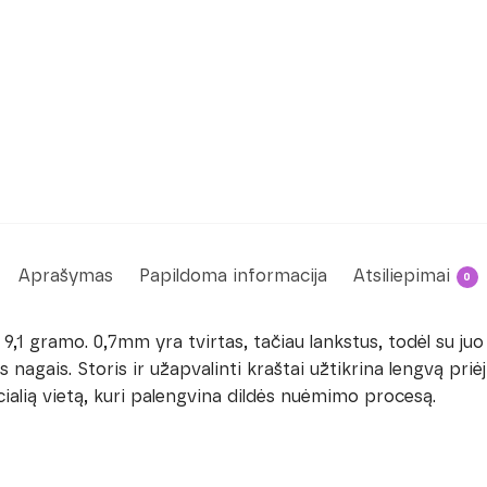
Aprašymas
Papildoma informacija
Atsiliepimai
0
9,1 gramo. 0,7mm yra tvirtas, tačiau lankstus, todėl su juo 
ais nagais. Storis ir užapvalinti kraštai užtikrina lengvą pr
cialią vietą, kuri palengvina dildės nuėmimo procesą.