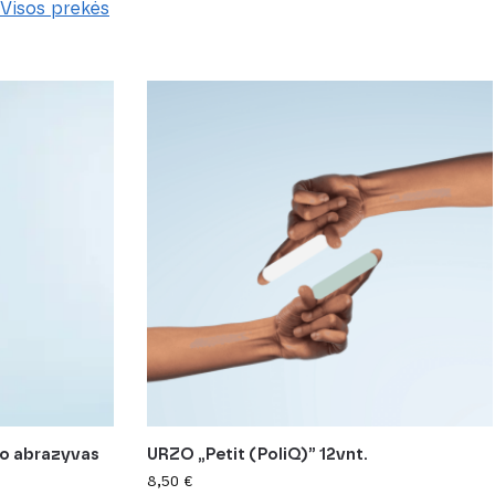
Visos prekės
o abrazyvas
URZO „Petit (PoliQ)” 12vnt.
8,50
€