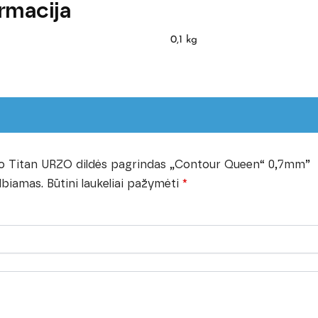
rmacija
0,1 kg
ro Titan URZO dildės pagrindas „Contour Queen“ 0,7mm”
lbiamas.
Būtini laukeliai pažymėti
*