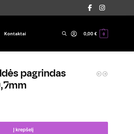
Ieškoti
Kontaktai
0,00
€
0
ldės pagrindas
0,7mm
Į krepšelį