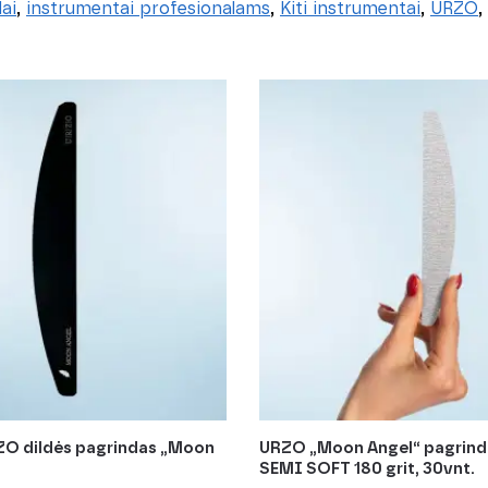
ai
,
instrumentai profesionalams
,
Kiti instrumentai
,
URZO
,
ZO dildės pagrindas „Moon
URZO „Moon Angel“ pagrind
SEMI SOFT 180 grit, 30vnt.