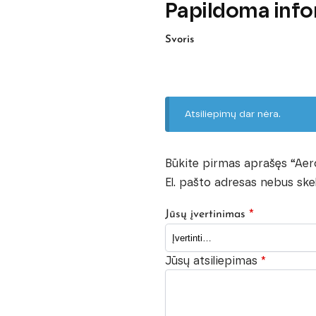
Papildoma info
Svoris
Atsiliepimų dar nėra.
Būkite pirmas aprašęs “Ae
El. pašto adresas nebus ske
*
Jūsų įvertinimas
Jūsų atsiliepimas
*