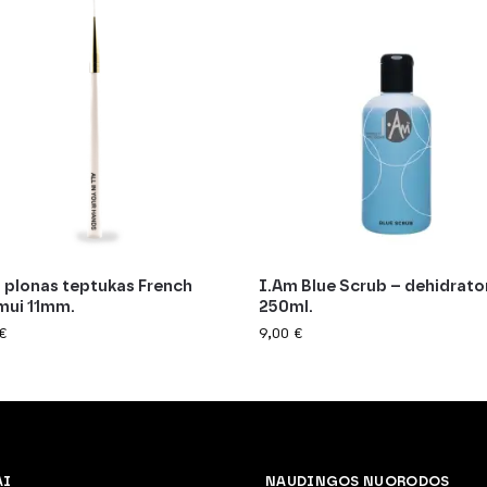
 plonas teptukas French
I.Am Blue Scrub – dehidrator
mui 11mm.
250ml.
€
9,00
€
AI
NAUDINGOS NUORODOS