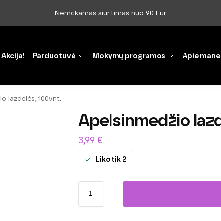
Nemokamas siuntimas nuo 90 Eur
Akcija!
Parduotuvė
Mokymų programos
Apie mane
o lazdelės, 100vnt.
Apelsinmedžio lazd
3,99
€
Liko tik 2