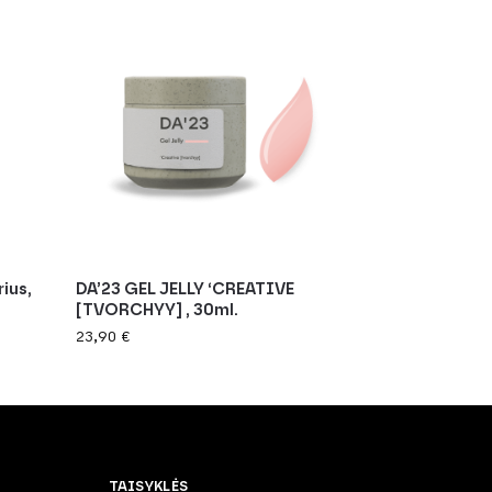
ius,
DA’23 GEL JELLY ‘CREATIVE
[TVORCHYY] , 30ml.
23,90
€
TAISYKLĖS