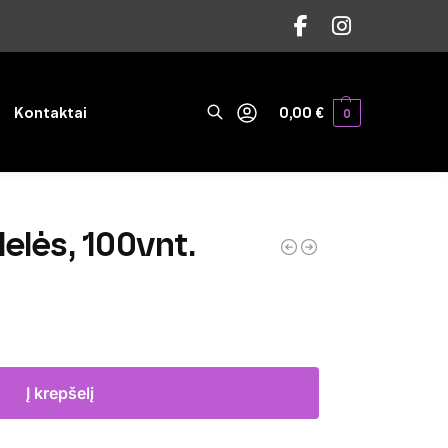
Ieškoti
Kontaktai
0,00
€
0
elės, 100vnt.
Į krepšelį