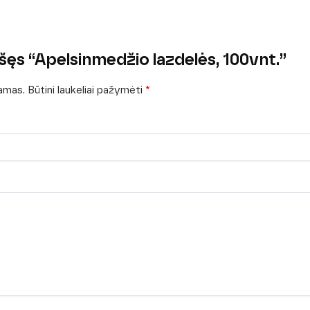
šęs “Apelsinmedžio lazdelės, 100vnt.”
iamas.
Būtini laukeliai pažymėti
*