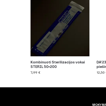
Kombinuoti Sterilizacijos vokai
DA’23
STERIL 50×200
pieši
7,99
€
12,50
MOKYM