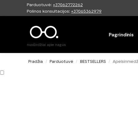
Parduotuvė:
+37062772262
Paieška
Polinos konsultacijos:
+37065362979
Pagrindinis
nuoširdžiai apie nagus
Pradžia
Parduotuvė
BESTSELLERS
Apelsinmedži
/
/
/