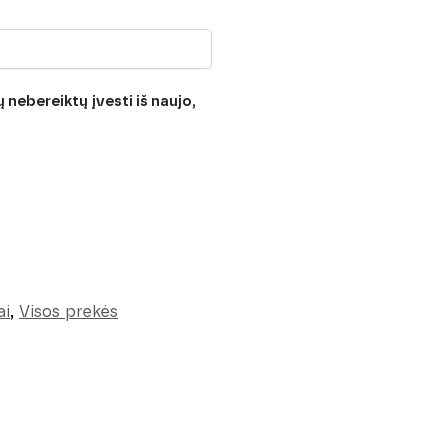
 nebereiktų įvesti iš naujo,
ai
,
Visos prekės