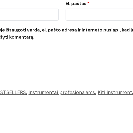
El. paštas
*
e išsaugoti vardą, el. pašto adresą ir interneto puslapį, kad jų
rašyti komentarą.
ESTSELLERS
,
instrumentai profesionalams
,
Kiti instrument