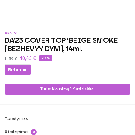
Akcija!
DA’23 COVER TOP ‘BEIGE SMOKE
[BEZHEVYY DYM], 14ml.
10,43
€
11,59
€
-10%
Neturime
Turite klausimų? Susisiekite.
Aprašymas
Atsiliepimai
0