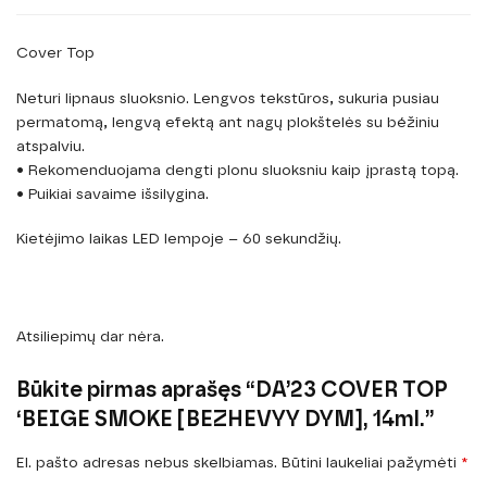
Cover Top
Neturi lipnaus sluoksnio. Lengvos tekstūros, sukuria pusiau
permatomą, lengvą efektą ant nagų plokštelės su béžiniu
atspalviu.
• Rekomenduojama dengti plonu sluoksniu kaip įprastą topą.
• Puikiai savaime išsilygina.
Kietėjimo laikas LED lempoje – 60 sekundžių.
Atsiliepimų dar nėra.
Būkite pirmas aprašęs “DA’23 COVER TOP
‘BEIGE SMOKE [BEZHEVYY DYM], 14ml.”
El. pašto adresas nebus skelbiamas.
Būtini laukeliai pažymėti
*