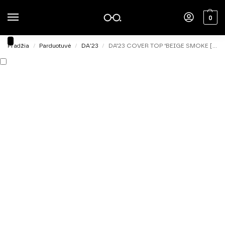
0
Pradžia
Parduotuvė
DA'23
DA’23 COVER TOP ‘BEIGE SMOKE [BEZHEVYY DYM], 14ml.
/
/
/