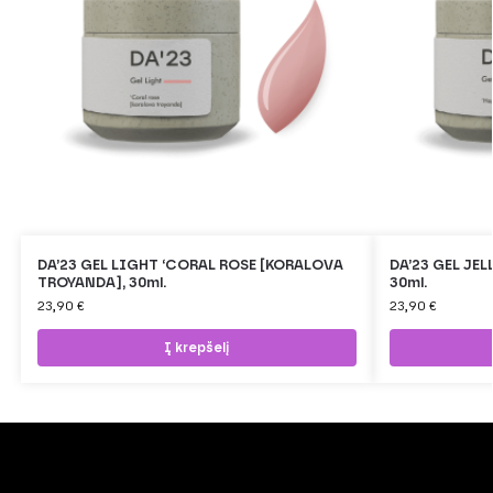
DA’23 GEL LIGHT ‘CORAL ROSE [KORALOVA
DA’23 GEL JEL
TROYANDA], 30ml.
30ml.
23,90
€
23,90
€
Į krepšelį