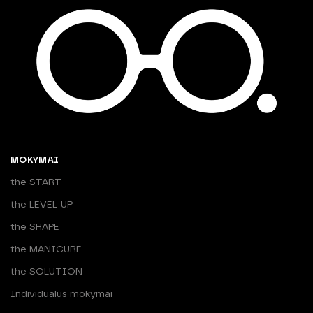
MOKYMAI
the START
the LEVEL-UP
the SHAPE
the MANICURE
the SOLUTION
Individualūs mokymai