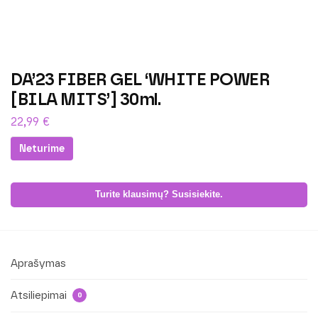
DA’23 FIBER GEL ‘WHITE POWER
[BILA MITS’] 30ml.
22,99
€
Neturime
Turite klausimų? Susisiekite.
Aprašymas
Atsiliepimai
0