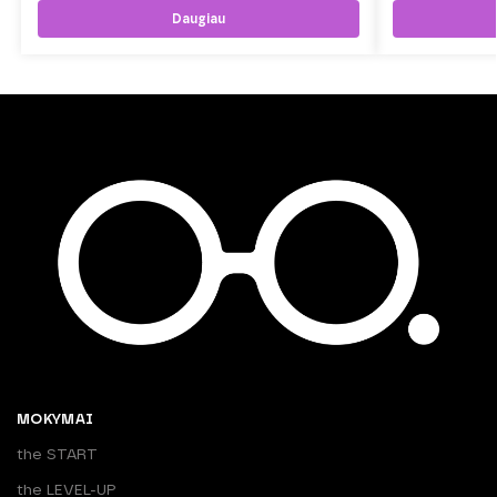
Daugiau
MOKYMAI
the START
the LEVEL-UP