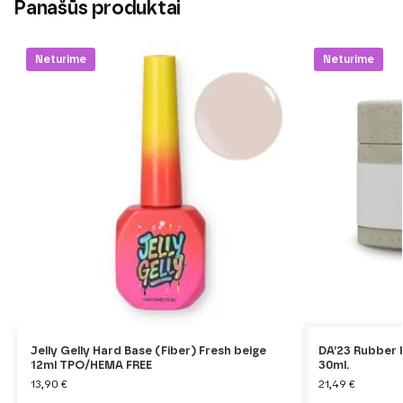
Panašūs produktai
Neturime
Neturime
Jelly Gelly Hard Base (Fiber) Fresh beige
DA’23 Rubber 
12ml TPO/HEMA FREE
30ml.
13,90
€
21,49
€