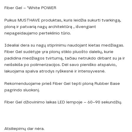
Fiber Gel – ‘White POWER
Puikus MUSTHAVE produktas, kuris leidžia sukurti tvarkingą,
ploną ir patvarią nagų architektūrą , išvengiant
nepageidaujamo perteklinio tūrio.
Idealiai dera su nagų stiprinimu naudojant kietas medžiagas.
Fiber Gel sudėtyje yra plonų stiklo pluošto dalelių, kurie
padidina medžiagos tvirtumą, tačiau netrukdo dirbant su ja ir
neišsikiša po polimerizacijos. Dėl savo pieniško atspalvio,
lakuojama spalva atrodys ryškesnė ir intensyvesnė.
Rekomenduojame prieš Fiber Gel tepti ploną Rubber Base
pagrindo sluoksnį.
Fiber Gel džiovinimo laikas LED lempoje – 60–90 sekundžių.
Atsiliepimų dar nėra.