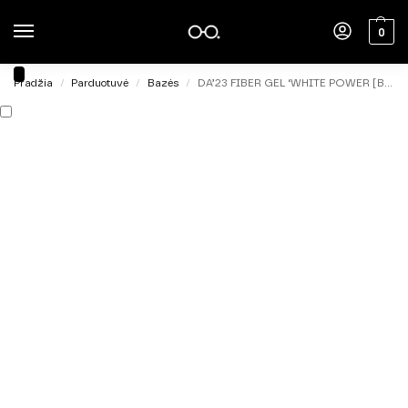
0
Pradžia
Parduotuvė
Bazės
DA’23 FIBER GEL ‘WHITE POWER [BILA MITS’] 30ml.
/
/
/