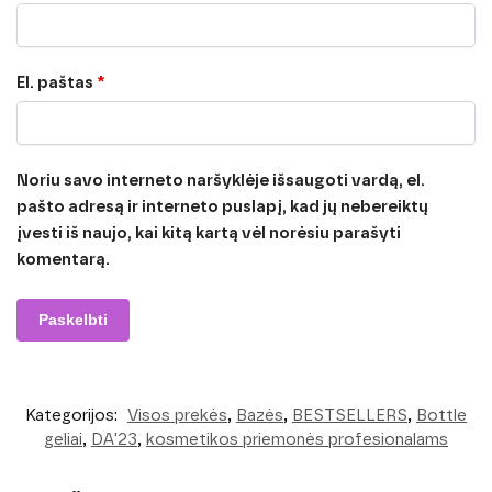
El. paštas
*
Noriu savo interneto naršyklėje išsaugoti vardą, el.
pašto adresą ir interneto puslapį, kad jų nebereiktų
įvesti iš naujo, kai kitą kartą vėl norėsiu parašyti
komentarą.
Kategorijos:
Visos prekės
,
Bazės
,
BESTSELLERS
,
Bottle
geliai
,
DA'23
,
kosmetikos priemonės profesionalams