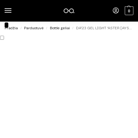
0
Pradžia
Parduotuvė
Bottle geliai
DA’23 GEL LIGHT ‘ASTER [AYSTRA] , 30ml.
/
/
/