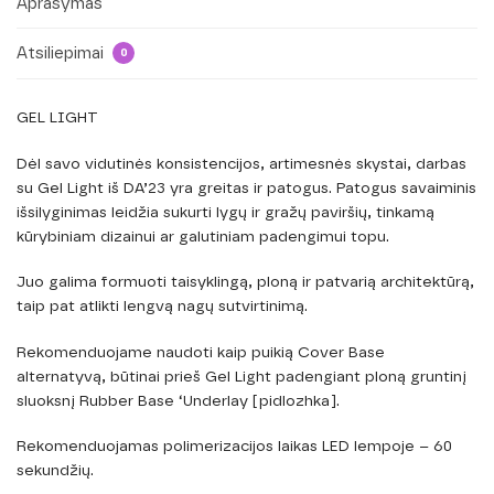
Aprašymas
Atsiliepimai
0
GEL LIGHT
Dėl savo vidutinės konsistencijos, artimesnės skystai, darbas
su Gel Light iš DA’23 yra greitas ir patogus. Patogus savaiminis
išsilyginimas leidžia sukurti lygų ir gražų paviršių, tinkamą
kūrybiniam dizainui ar galutiniam padengimui topu.
Juo galima formuoti taisyklingą, ploną ir patvarią architektūrą,
taip pat atlikti lengvą nagų sutvirtinimą.
Rekomenduojame naudoti kaip puikią Cover Base
alternatyvą, būtinai prieš Gel Light padengiant ploną gruntinį
sluoksnį Rubber Base ‘Underlay [pidlozhka].
Rekomenduojamas polimerizacijos laikas LED lempoje – 60
sekundžių.