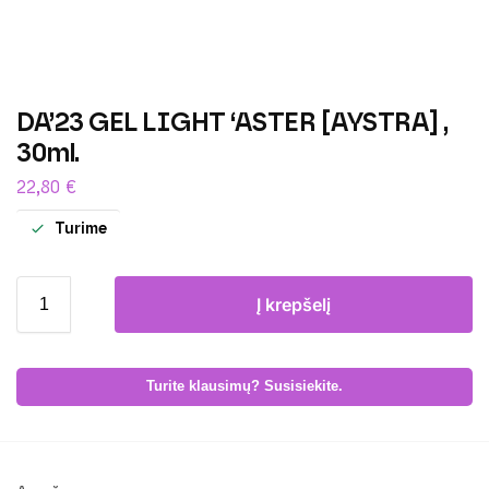
DA’23 GEL LIGHT ‘ASTER [AYSTRA] ,
30ml.
22,80
€
Turime
Į krepšelį
Turite klausimų? Susisiekite.