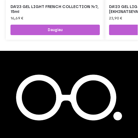
DA’23 GEL LIGHT FRENCH COLLECTION №7,
DA’23 GEL LI
15ml
[EKHINATSEYA]
16,69
€
23,90
€
Daugiau