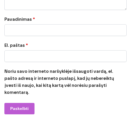
Pavadinimas
*
El. paštas
*
Noriu savo interneto naršyklėje išsaugoti vardą, el.
pašto adresą ir interneto puslapį, kad jų nebereiktų
įvesti iš naujo, kai kitą kartą vėl norėsiu parašyti
komentarą.