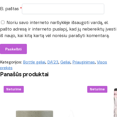
El. paštas
*
Noriu savo interneto naršyklėje išsaugoti vardą, el.
pašto adresą ir interneto puslapį, kad jų nebereiktų įvesti
iš naujo, kai kitą kartą vėl norėsiu parašyti komentarą.
Kategorijos:
Bottle geliai
,
DA'23
,
Geliai
,
Priauginimas
,
Visos
prekės
Panašūs produktai
Neturime
Neturime