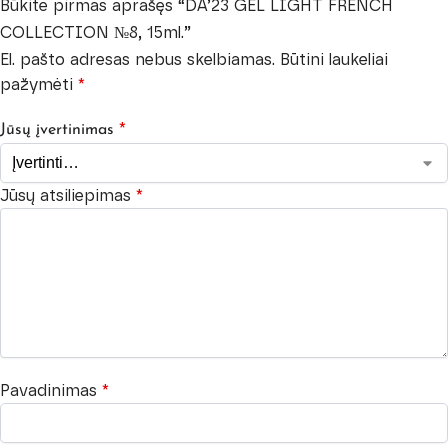
Būkite pirmas aprašęs “DA’23 GEL LIGHT FRENCH
COLLECTION №8, 15ml.”
El. pašto adresas nebus skelbiamas.
Būtini laukeliai
pažymėti
*
*
Jūsų įvertinimas
Jūsų atsiliepimas
*
Pavadinimas
*