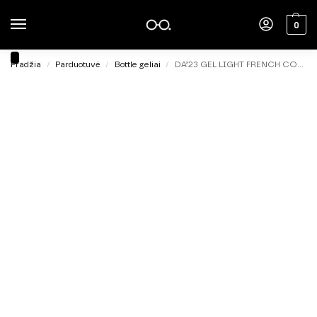
0
Pradžia
Parduotuvė
Bottle geliai
DA’23 GEL LIGHT FRENCH COLLECTION №8, 15ml.
/
/
/