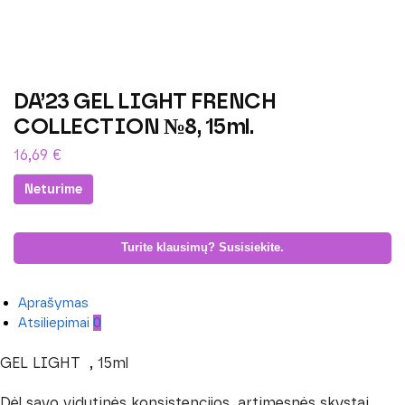
DA’23 GEL LIGHT FRENCH
COLLECTION №8, 15ml.
16,69
€
Neturime
Turite klausimų? Susisiekite.
Aprašymas
Atsiliepimai
0
GEL LIGHT , 15ml
Dėl savo vidutinės konsistencijos, artimesnės skystai,