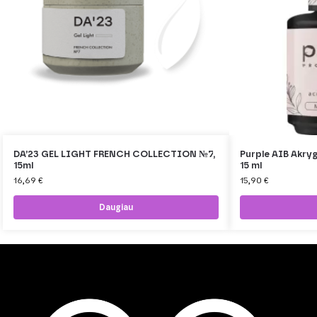
DA’23 GEL LIGHT FRENCH COLLECTION №7,
Purple AIB Akryge
15ml
15 ml
16,69
€
15,90
€
Daugiau