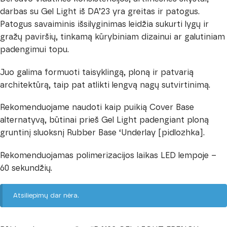
darbas su Gel Light iš DA’23 yra greitas ir patogus.
Patogus savaiminis išsilyginimas leidžia sukurti lygų ir
gražų paviršių, tinkamą kūrybiniam dizainui ar galutiniam
padengimui topu.
Juo galima formuoti taisyklingą, ploną ir patvarią
architektūrą, taip pat atlikti lengvą nagų sutvirtinimą.
Rekomenduojame naudoti kaip puikią Cover Base
alternatyvą, būtinai prieš Gel Light padengiant ploną
gruntinį sluoksnį Rubber Base ‘Underlay [pidlozhka].
Rekomenduojamas polimerizacijos laikas LED lempoje –
60 sekundžių.
Atsiliepimų dar nėra.