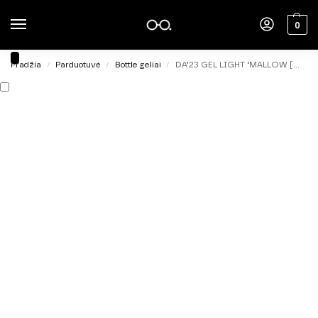
0
Pradžia
Parduotuvė
Bottle geliai
DA’23 GEL LIGHT ‘MALLOW [MAL’VA], 15ml
/
/
/