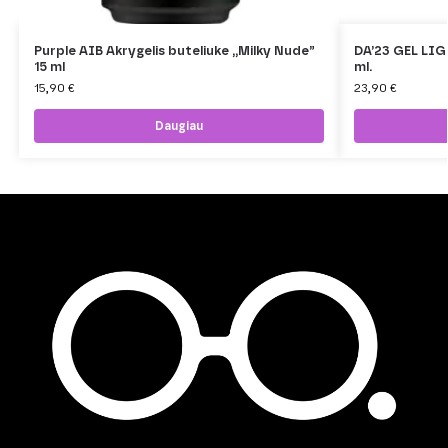
Purple AIB Akrygelis buteliuke ,,Milky Nude”
DA’23 GEL LI
15 ml
ml.
15,90
€
23,90
€
Daugiau