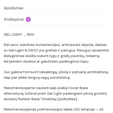
Aprašymas
Atsiliepimai
0
GEL LIGHT , 15ml
Dėl savo vidutinės konsistencijos, artimesnės skystai, darbas
su Gel Light iš DA’23 yra greitas ir patogus. Patogus savaiminis
išsilyginimas leidžia sukurti lygų ir gražų paviršių, tinkamą
kūrybiniam dizainui ar galutiniam padengimui topu.
Juo galima formuoti taisyklingą, ploną ir patvarią architektūrą,
taip pat atlikti lengvą nagų sutvirtinimą.
Rekomenduojame naudoti kaip puikią Cover Base
alternatyvą, būtinai prieš Gel Light padengiant ploną gruntinį
sluoksnį Rubber Base ‘Underlay [pidlozhka].
Rekomenduojamas polimerizacijos laikas LED lempoje – 60