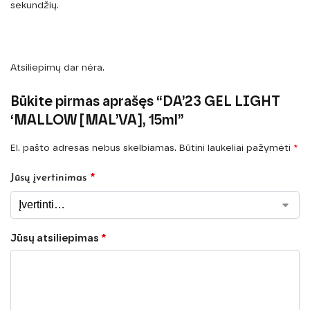
sekundžių.
Atsiliepimų dar nėra.
Būkite pirmas aprašęs “DA’23 GEL LIGHT
‘MALLOW [MAL’VA], 15ml”
El. pašto adresas nebus skelbiamas.
Būtini laukeliai pažymėti
*
*
Jūsų įvertinimas
Jūsų atsiliepimas
*