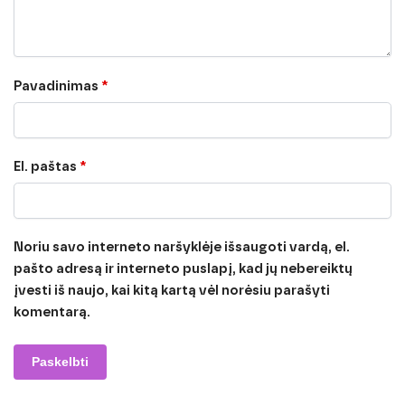
Pavadinimas
*
El. paštas
*
Noriu savo interneto naršyklėje išsaugoti vardą, el.
pašto adresą ir interneto puslapį, kad jų nebereiktų
įvesti iš naujo, kai kitą kartą vėl norėsiu parašyti
komentarą.