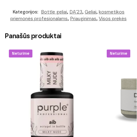
Kategorijos:
Bottle geliai
,
DA'23
,
Geliai
,
kosmetikos
priemonės profesionalams
,
Priauginimas
,
Visos prekės
Panašūs produktai
Neturime
Neturime