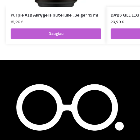
Purple AIB Akrygelis buteliuke ,,Beige” 15 ml
DA’23 GEL LIGH
15,90
€
23,90
€
Daugiau