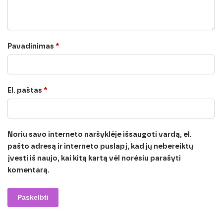
Pavadinimas
*
El. paštas
*
Noriu savo interneto naršyklėje išsaugoti vardą, el.
pašto adresą ir interneto puslapį, kad jų nebereiktų
įvesti iš naujo, kai kitą kartą vėl norėsiu parašyti
komentarą.