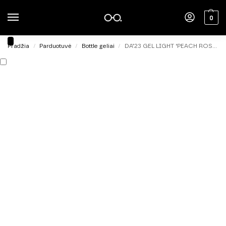
0
Pradžia
Parduotuvė
Bottle geliai
DA’23 GEL LIGHT ‘PEACH ROSE [PERSYKOVA TROYANDA], 15 ml.
/
/
/