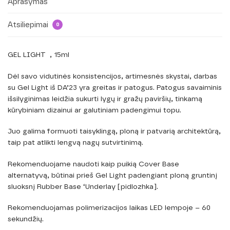
Aprašymas
Atsiliepimai
0
GEL LIGHT , 15ml
Dėl savo vidutinės konsistencijos, artimesnės skystai, darbas
su Gel Light iš DA’23 yra greitas ir patogus. Patogus savaiminis
išsilyginimas leidžia sukurti lygų ir gražų paviršių, tinkamą
kūrybiniam dizainui ar galutiniam padengimui topu.
Juo galima formuoti taisyklingą, ploną ir patvarią architektūrą,
taip pat atlikti lengvą nagų sutvirtinimą.
Rekomenduojame naudoti kaip puikią Cover Base
alternatyvą, būtinai prieš Gel Light padengiant ploną gruntinį
sluoksnį Rubber Base ‘Underlay [pidlozhka].
Rekomenduojamas polimerizacijos laikas LED lempoje – 60
sekundžių.