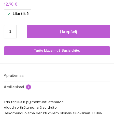
12,90
€
Liko tik 2
Į krepšelį
Turite klausimų? Susisiekite.
Aprašymas
Atsiliepimai
0
Itin tankūs ir pigmentuoti atspalviai!
Vidutinio tirštumo, arčiau tiršto.
Rekomenduojama dengti dviem plonais sluoksniais. Puikiai