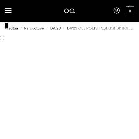
0
Pradžia
Parduotuvė
DA'23
DA’23 GEL POLISH ‘ДИКИЙ ВИНОГРАД [WILD GRAPES], 14ml.
/
/
/