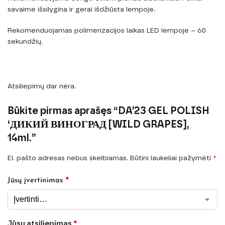
savaime išsilygina ir gerai išdžiūsta lempoje.
Rekomenduojamas polimerizacijos laikas LED lempoje – 60
sekundžių.
Atsiliepimų dar nėra.
Būkite pirmas aprašęs “DA’23 GEL POLISH
‘ДИКИЙ ВИНОГРАД [WILD GRAPES],
14ml.”
El. pašto adresas nebus skelbiamas.
Būtini laukeliai pažymėti
*
*
Jūsų įvertinimas
Jūsų atsiliepimas
*