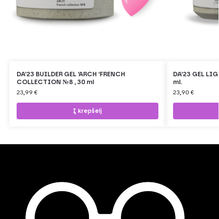
DA’23 BUILDER GEL ‘ARCH ‘FRENCH
DA’23 GEL LI
COLLECTION №8 , 30 ml
ml.
23,99
€
23,90
€
Į krepšelį