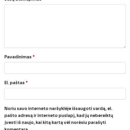
Pavadinimas
*
El. paštas
*
Noriu savo interneto naršyklėje išsaugoti vardą, el.
pašto adresą ir interneto puslapį, kad jų nebereiktų
įvesti iš naujo, kai kitą kartą vėl norėsiu parašyti
komentarą.