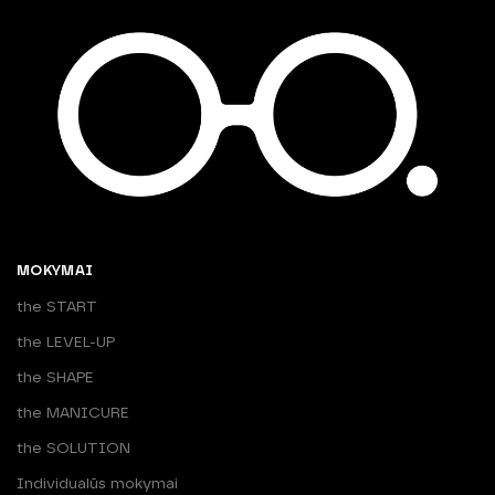
MOKYMAI
the START
the LEVEL-UP
the SHAPE
the MANICURE
the SOLUTION
Individualūs mokymai