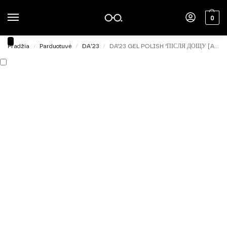
0
Pradžia
Parduotuvė
DA'23
DA’23 GEL POLISH ‘ПІСЛЯ ДОЩУ [AFTER RAIN], 8ml.
/
/
/