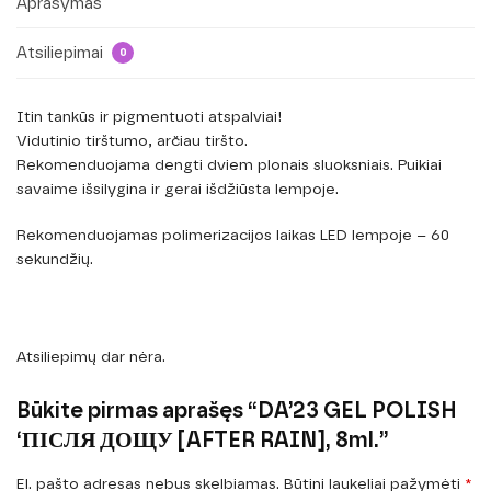
Aprašymas
Atsiliepimai
0
Itin tankūs ir pigmentuoti atspalviai!
Vidutinio tirštumo, arčiau tiršto.
Rekomenduojama dengti dviem plonais sluoksniais. Puikiai
savaime išsilygina ir gerai išdžiūsta lempoje.
Rekomenduojamas polimerizacijos laikas LED lempoje – 60
sekundžių.
Atsiliepimų dar nėra.
Būkite pirmas aprašęs “DA’23 GEL POLISH
‘ПІСЛЯ ДОЩУ [AFTER RAIN], 8ml.”
El. pašto adresas nebus skelbiamas.
Būtini laukeliai pažymėti
*