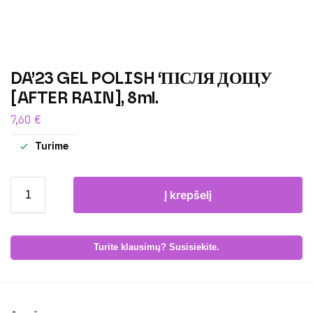
DA’23 GEL POLISH ‘ПІСЛЯ ДОЩУ
[AFTER RAIN], 8ml.
7,60
€
Turime
Į krepšelį
Turite klausimų? Susisiekite.