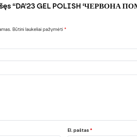
rašęs “DA’23 GEL POLISH ‘ЧЕРВОНА П
iamas.
Būtini laukeliai pažymėti
*
El. paštas
*