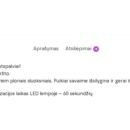
Aprašymas
Atsiliepimai
0
tspalviai!
ršto.
 plonais sluoksniais. Puikiai savaime išsilygina ir gerai i
cijos laikas LED lempoje – 60 sekundžių.