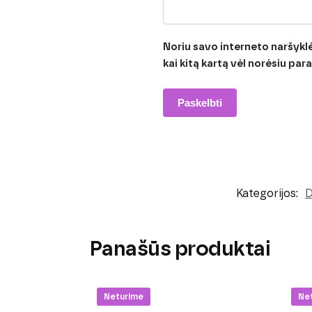
Noriu savo interneto naršyklėj
kai kitą kartą vėl norėsiu pa
Kategorijos:
D
Panašūs produktai
Neturime
Ne