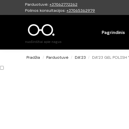
Parduotuvė:
+37062772262
Paieška
Polinos konsultacijos:
+37065362979
Pagrindinis
nuoširdžiai apie nagus
Pradžia
Parduotuvė
DA'23
DA’23 GEL POLISH 
/
/
/