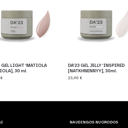
3 GEL LIGHT ‘MATIOLA
DA’23 GEL JELLY ‘INSPIRED
OLA], 30 ml.
[NATKHNENNYY], 30ml.
0
€
23,90
€
AI
NAUDINGOS NUORODOS