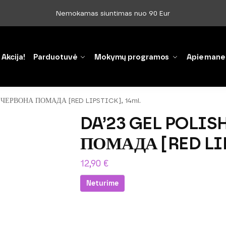
Nemokamas siuntimas nuo 90 Eur
Akcija!
Parduotuvė
Mokymų programos
Apie mane
‘ЧЕРВОНА ПОМАДА [RED LIPSTICK], 14ml.
DA’23 GEL POLIS
ПОМАДА [RED LIP
12,90
€
Neturime