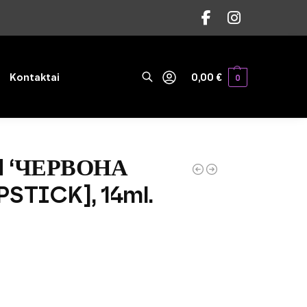
Ieškoti
Kontaktai
0,00
€
0
H ‘ЧЕРВОНА
STICK], 14ml.