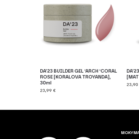
DA’23 BUILDER GEL ‘ARCH ‘CORAL
DA’2
ROSE [KORALOVA TROYANDA],
[MATI
30ml
23,9
23,99
€
MOKYM