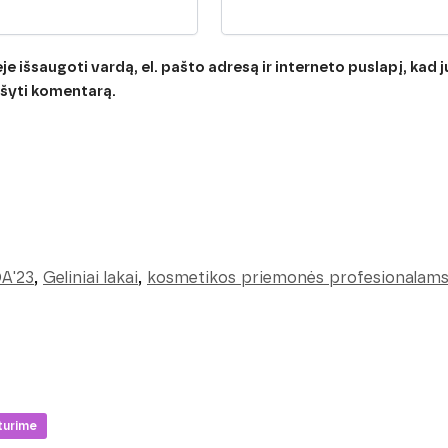
e išsaugoti vardą, el. pašto adresą ir interneto puslapį, kad jų
rašyti komentarą.
A'23
,
Geliniai lakai
,
kosmetikos priemonės profesionalam
turime