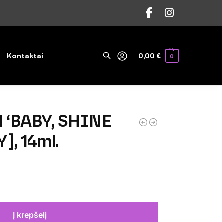
Ieškoti
Kontaktai
0,00
€
0
 ‘BABY, SHINE
, 14ml.
Į krepšelį