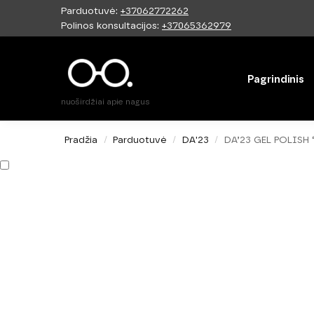
Parduotuvė:
+37062772262
Paieška
Polinos konsultacijos:
+37065362979
Pagrindinis
nuoširdžiai apie nagus
Pradžia
Parduotuvė
DA'23
DA’23 GEL POLISH ‘
/
/
/