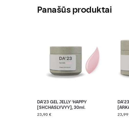
Panašūs produktai
DA’23 GEL JELLY ‘HAPPY
DA’2
[SHCHASLYVYY], 30ml.
[ARKA
23,90
€
23,9