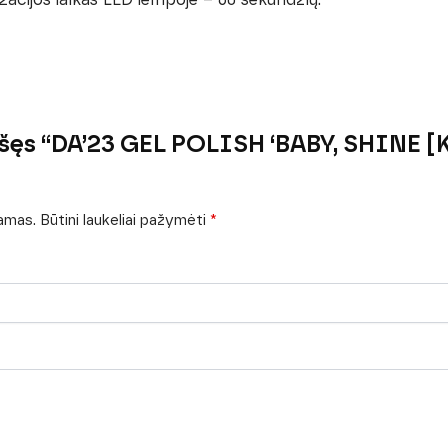
ašęs “DA’23 GEL POLISH ‘BABY, SHINE 
iamas.
Būtini laukeliai pažymėti
*