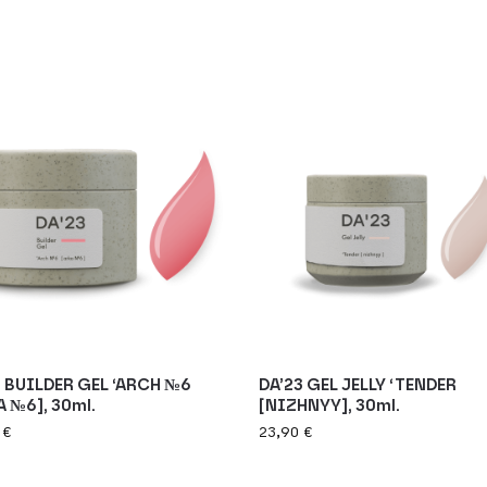
3 BUILDER GEL ‘ARCH №6
DA’23 GEL JELLY ‘TENDER
 №6], 30ml.
[NIZHNYY], 30ml.
9
€
23,90
€