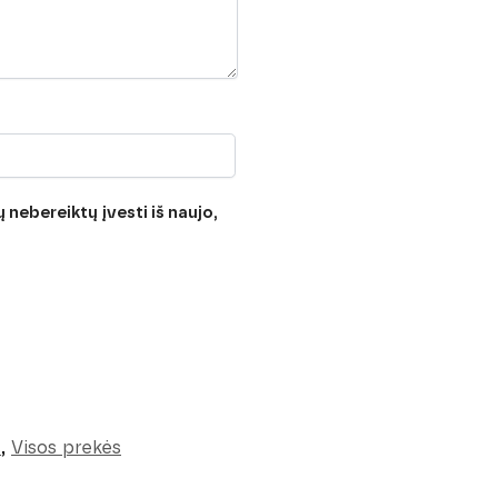
 nebereiktų įvesti iš naujo,
s
,
Visos prekės