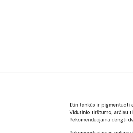
Itin tankūs ir pigmentuoti a
Vidutinio tirštumo, arčiau ti
Rekomenduojama dengti dviem
Rekomenduojamas polimeriza