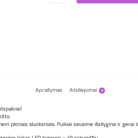
Aprašymas
Atsiliepimai
0
tspalviai!
ršto.
 plonais sluoksniais. Puikiai savaime išsilygina ir gerai i
cijos laikas LED lempoje – 60 sekundžių.