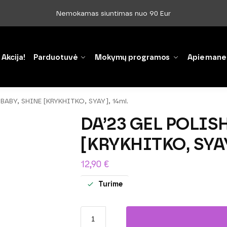
Nemokamas siuntimas nuo 90 Eur
Akcija!
Parduotuvė
Mokymų programos
Apie mane
BABY, SHINE [KRYKHITKO, SYAY], 14ml.
DA’23 GEL POLISH
[KRYKHITKO, SYAY]
12,90
€
Turime