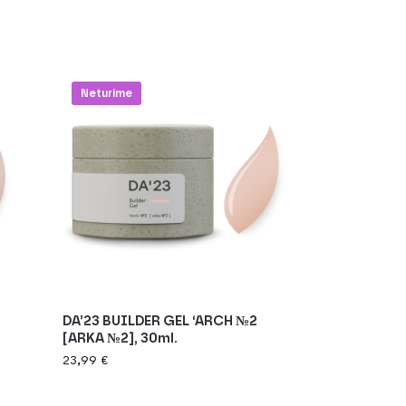
Neturime
DA’23 BUILDER GEL ‘ARCH №2
[ARKA №2], 30ml.
23,99
€