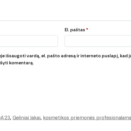
El. paštas
*
e išsaugoti vardą, el. pašto adresą ir interneto puslapį, kad jų
rašyti komentarą.
A'23
,
Geliniai lakai
,
kosmetikos priemonės profesionalam