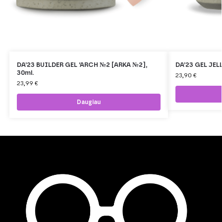
DA’23 BUILDER GEL ‘ARCH №2 [ARKA №2],
DA’23 GEL JEL
30ml.
23,90
€
23,99
€
Daugiau