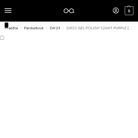
0
Pradžia
Parduotuvė
DA'23
DA’23 GEL POLISH ‘LIGHT PURPLE [SVITLO PURPUROVYY], 8ml
/
/
/