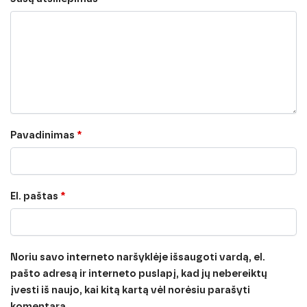
Pavadinimas
*
El. paštas
*
Noriu savo interneto naršyklėje išsaugoti vardą, el.
pašto adresą ir interneto puslapį, kad jų nebereiktų
įvesti iš naujo, kai kitą kartą vėl norėsiu parašyti
komentarą.