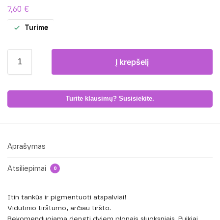
7,60
€
Turime
Į krepšelį
Turite klausimų? Susisiekite.
Aprašymas
Atsiliepimai
0
Itin tankūs ir pigmentuoti atspalviai!
Vidutinio tirštumo, arčiau tiršto.
Rekomenduojama dengti dviem plonais sluoksniais. Puikiai