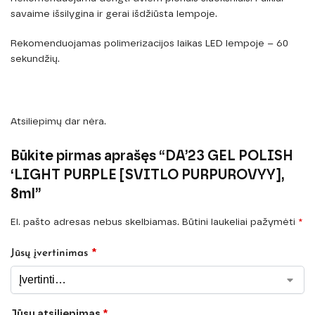
savaime išsilygina ir gerai išdžiūsta lempoje.
Rekomenduojamas polimerizacijos laikas LED lempoje – 60
sekundžių.
Atsiliepimų dar nėra.
Būkite pirmas aprašęs “DA’23 GEL POLISH
‘LIGHT PURPLE [SVITLO PURPUROVYY],
8ml”
El. pašto adresas nebus skelbiamas.
Būtini laukeliai pažymėti
*
*
Jūsų įvertinimas
Jūsų atsiliepimas
*