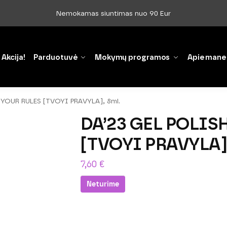
Nemokamas siuntimas nuo 90 Eur
Akcija!
Parduotuvė
Mokymų programos
Apie mane
’YOUR RULES [TVOYI PRAVYLA], 8ml.
DA’23 GEL POLIS
[TVOYI PRAVYLA],
7,60
€
Neturime