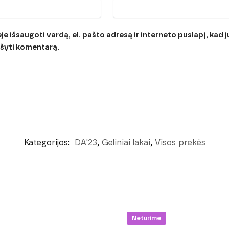
e išsaugoti vardą, el. pašto adresą ir interneto puslapį, kad jų
rašyti komentarą.
Kategorijos:
DA'23
,
Geliniai lakai
,
Visos prekės
Neturime