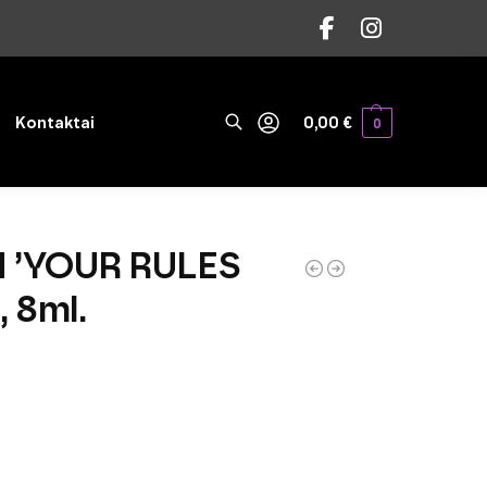
Ieškoti
Kontaktai
0,00
€
0
H ’YOUR RULES
 8ml.