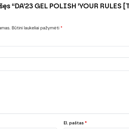
rašęs “DA’23 GEL POLISH ’YOUR RULES 
iamas.
Būtini laukeliai pažymėti
*
El. paštas
*