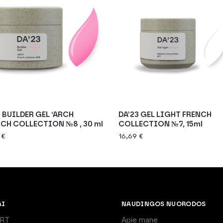
3 BUILDER GEL ‘ARCH
DA’23 GEL LIGHT FRENCH
NCH COLLECTION №8 , 30 ml
COLLECTION №7, 15ml
9
€
16,69
€
AI
NAUDINGOS NUORODOS
ART
Apie mane