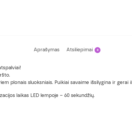
Aprašymas
Atsiliepimai
0
tspalviai!
ršto.
 plonais sluoksniais. Puikiai savaime išsilygina ir gerai i
cijos laikas LED lempoje – 60 sekundžių.