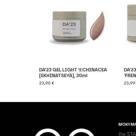
DA’23 GEL LIGHT ‘ЕCHINACEA
DA’2
[EKHINATSEYA], 30ml
‘FRE
23,90
€
23,9
MOKYM
the ST