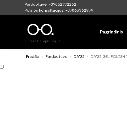
Parduotuvė:
+37062772262
Paieška
Polinos konsultacijos:
+37065362979
Pagrindinis
nuoširdžiai apie nagus
Pradžia
Parduotuvė
DA'23
DA’23 GEL POLISH 
/
/
/