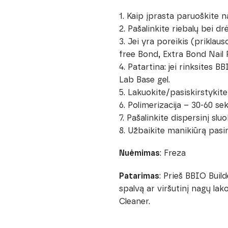
1. Kaip įprasta paruoškite n
2. Pašalinkite riebalų bei 
3. Jei yra poreikis (prikla
free Bond, Extra Bond Nail 
4. Patartina: jei rinksites 
Lab Base gel.
5. Lakuokite/pasiskirstykite 
6. Polimerizacija – 30-60 s
7. Pašalinkite dispersinį sluo
8. Užbaikite manikiūrą pasir
Nuėmimas
: Freza
Patarimas
: Prieš BBIO Buil
spalvą ar viršutinį nagų la
Cleaner.