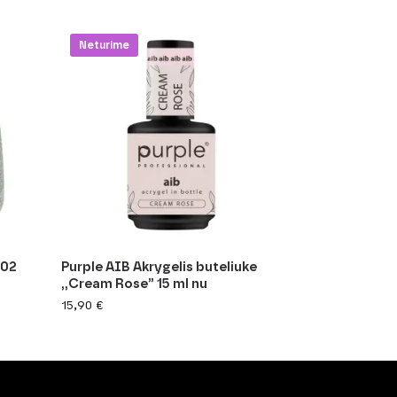
Neturime
002
Purple AIB Akrygelis buteliuke
,,Cream Rose” 15 ml nu
15,90
€