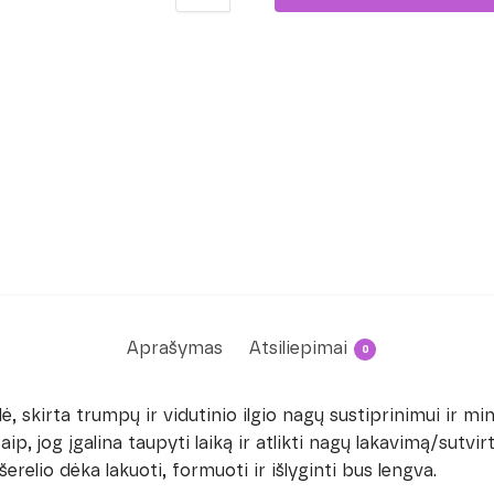
Aprašymas
Atsiliepimai
0
ė, skirta trumpų ir vidutinio ilgio nagų sustiprinimui ir mi
ip, jog įgalina taupyti laiką ir atlikti nagų lakavimą/sutvir
erelio dėka lakuoti, formuoti ir išlyginti bus lengva.