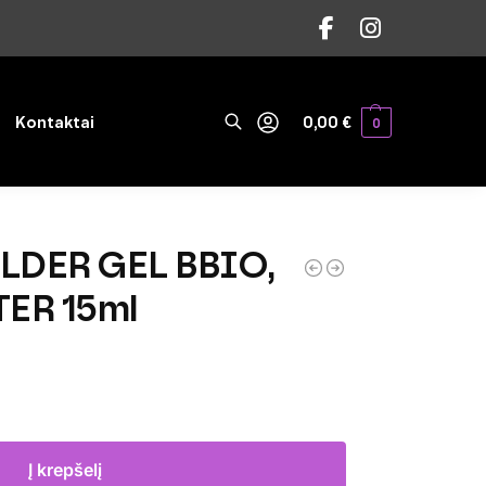
Ieškoti
Kontaktai
0,00
€
0
ILDER GEL BBIO,
ER 15ml
Į krepšelį