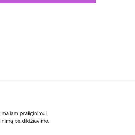
nimaliam prailginimui.
tinimą be dildžiavimo.