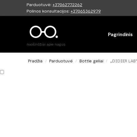
Parduotuvė:
+37062772262
Paieška
Polinos konsultacijos:
+37065362979
Pagrindinis
nuoširdžiai apie nagus
Pradžia
Parduotuvė
Bottle geliai
„DIDIER LAB
/
/
/