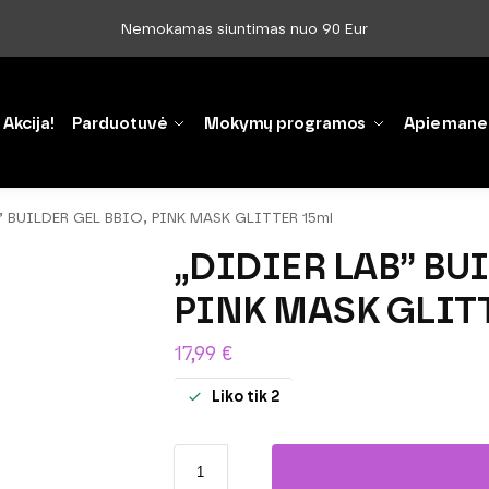
Nemokamas siuntimas nuo 90 Eur
Akcija!
Parduotuvė
Mokymų programos
Apie mane
” BUILDER GEL BBIO, PINK MASK GLITTER 15ml
„DIDIER LAB” BU
PINK MASK GLITT
17,99
€
Liko tik 2