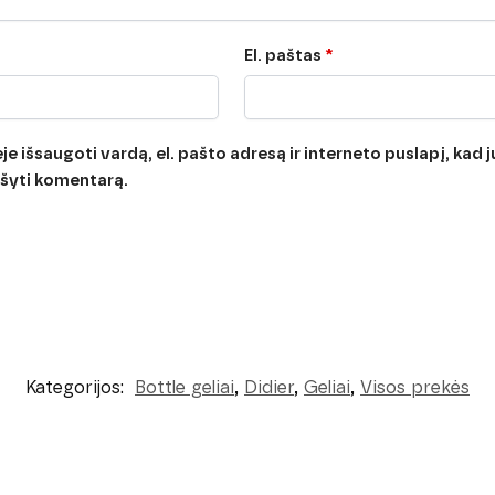
El. paštas
*
e išsaugoti vardą, el. pašto adresą ir interneto puslapį, kad jų
rašyti komentarą.
Kategorijos:
Bottle geliai
,
Didier
,
Geliai
,
Visos prekės