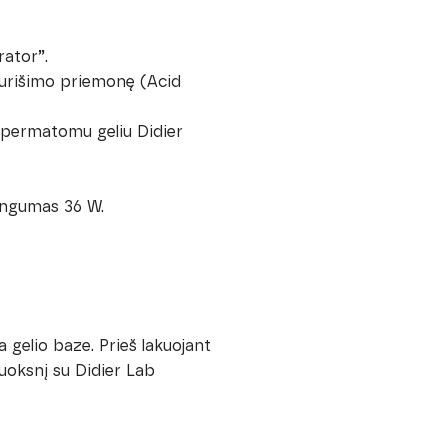
rator”.
 surišimo priemonę (Acid
te permatomu geliu Didier
lingumas 36 W.
gelio baze. Prieš lakuojant
uoksnį su Didier Lab