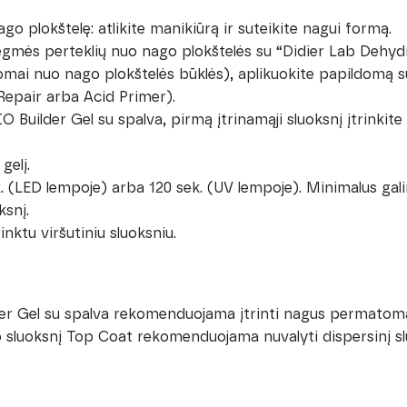
ago plokštelę: atlikite manikiūrą ir suteikite nagui formą.
drėgmės perteklių nuo nago plokštelės su “Didier Lab Dehyd
usomai nuo nago plokštelės būklės), aplikuokite papildomą
Repair arba Acid Primer).
BBIO Builder Gel su spalva, pirmą įtrinamąji sluoksnį įtrinki
gelį.
ek. (LED lempoje) arba 120 sek. (UV lempoje). Minimalus ga
ksnį.
inktu viršutiniu sluoksniu.
der Gel su spalva rekomenduojama įtrinti nagus permatoma 
ko sluoksnį Top Coat rekomenduojama nuvalyti dispersinį sl