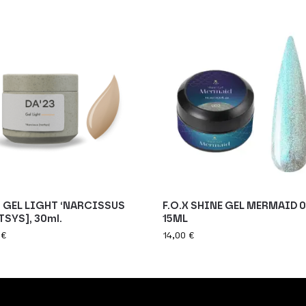
3 GEL LIGHT ‘NARCISSUS
F.O.X SHINE GEL MERMAID 
TSYS], 30ml.
15ML
0
€
14,00
€