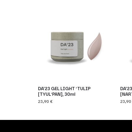
DA’23 GEL LIGHT ‘TULIP
DA’2
[TYULʹPAN], 30ml
[NAR
23,90
€
23,9