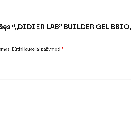
rašęs “„DIDIER LAB” BUILDER GEL BBI
iamas.
Būtini laukeliai pažymėti
*