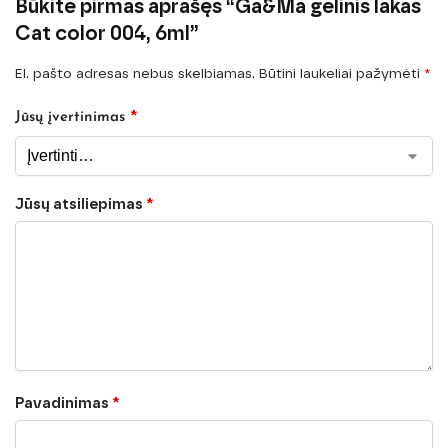
Būkite pirmas aprašęs “Ga&Ma gelinis lakas
Cat color 004, 6ml”
El. pašto adresas nebus skelbiamas.
Būtini laukeliai pažymėti
*
*
Jūsų įvertinimas
Jūsų atsiliepimas
*
Pavadinimas
*