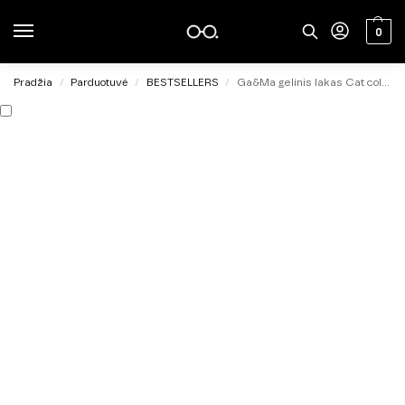
0
Pradžia
Parduotuvė
BESTSELLERS
Ga&Ma gelinis lakas Cat color 004, 6ml
/
/
/