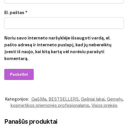
El. paštas
*
Noriu savo interneto naršyklėje išsaugoti vardą, el.
pašto adresą ir interneto puslapį, kad jų nebereiktų
įvesti iš naujo, kai kitą kartą vėl norėsiu parašyti
komentarą.
Kategorijos:
Ga&Ma
,
BESTSELLERS
,
Geliniai lakai
,
Gemely
,
kosmetikos priemonės profesionalams
,
Visos prekės
Panašūs produktai