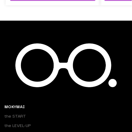
MOKYMAI
the START
the LEVEL-UP