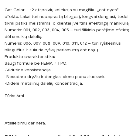
Cat Color – 12 atspalvių kolekcija su magišku „cat eyes“
efektu. Lakai turi nepaprastą blizgesį, lengvai dengiasi, todėl
tikrai patiks meistrams, o klientai įvertins efektingą manikiūrą.
Numeris: 001, 002, 003, 004, 005 – turi šilkinio perėjimo efektą
dėl smulkių dalelių.
Numeris: 006, 007, 008, 009, 010, 011, 012 – turi ryškesnius
blizgučius ir sukuria ryškų perlamutrą ant nagų.
Produkto charakteristika:
Saugi formulė be HEMA ir TPO.
-Vidutinė konsistencija.
-Nesudaro dryžių ir dengiasi vienu plonu sluoksniu.
-Didelė metalinių dalelių koncentracija.
Tūris: 6ml
Atsiliepimų dar nėra.