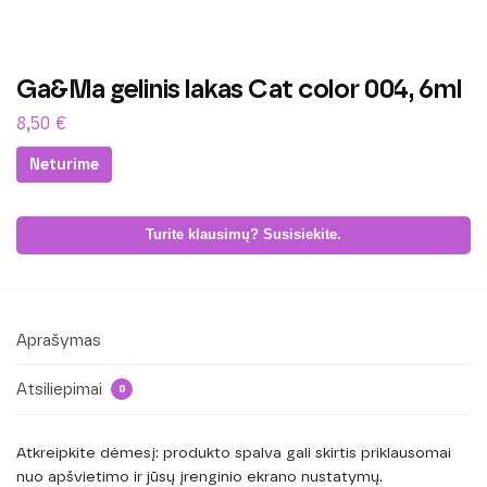
Ga&Ma gelinis lakas Cat color 004, 6ml
8,50
€
Neturime
Turite klausimų? Susisiekite.
Aprašymas
Atsiliepimai
0
Atkreipkite dėmesį: produkto spalva gali skirtis priklausomai
nuo apšvietimo ir jūsų įrenginio ekrano nustatymų.