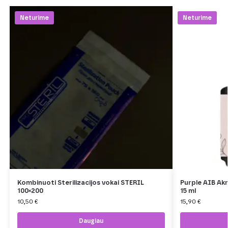
Neturime
Neturime
Kombinuoti Sterilizacijos vokai STERIL
Purple AIB Akr
100×200
15 ml
10,50
€
15,90
€
Daugiau