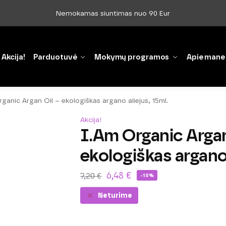
Nemokamas siuntimas nuo 90 Eur
Akcija!
Parduotuvė
Mokymų programos
Apie mane
ganic Argan Oil – ekologiškas argano aliejus, 15ml.
Akcija!
I.Am Organic Argan
ekologiškas argano 
6,48
€
7,20
€
-10%
Neturime