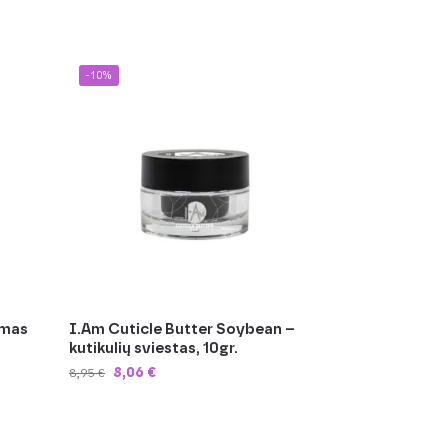
-10%
emas
I.Am Cuticle Butter Soybean –
kutikulių sviestas, 10gr.
8,06
€
8,95
€