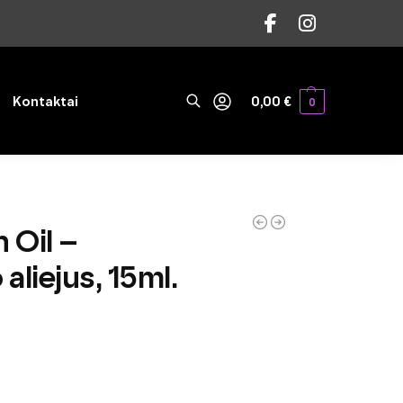
Ieškoti
Kontaktai
0,00
€
0
 Oil –
aliejus, 15ml.