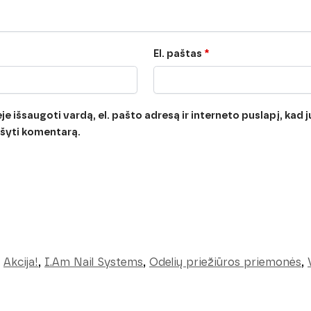
El. paštas
*
e išsaugoti vardą, el. pašto adresą ir interneto puslapį, kad jų
rašyti komentarą.
Akcija!
,
I.Am Nail Systems
,
Odelių priežiūros priemonės
,