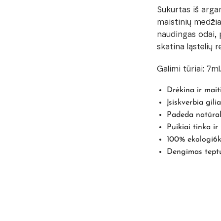
Sukurtas iš arga
maistinių medžiag
naudingas odai, 
skatina ląstelių 
Galimi tūriai: 7ml.
Drėkina ir mait
Įsiskverbia gilia
Padeda natūral
Puikiai tinka ir
100% ekologi6k
Dengimas teptuk