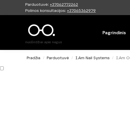
Parduotuvė:
+37062772262
Paieška
Polinos konsultacijos:
+37065362979
Pagrindinis
nuoširdžiai apie nagus
Pradžia
Parduotuvė
I.Am Nail Systems
I.Am Or
/
/
/