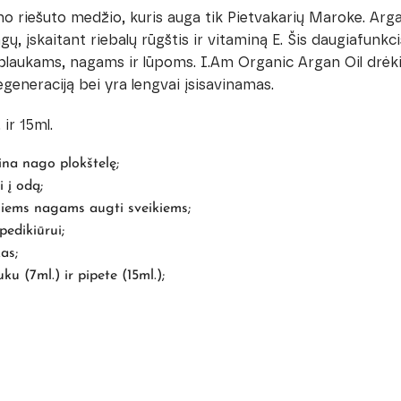
no riešuto medžio, kuris auga tik Pietvakarių Maroke. Arga
ų, įskaitant riebalų rūgštis ir vitaminą E. Šis daugiafunkcis
plaukams, nagams ir lūpoms. I.Am Organic Argan Oil drėkin
regeneraciją bei yra lengvai įsisavinamas.
 ir 15ml.
ina nago plokštelę;
i į odą;
iems nagams augti sveikiems;
 pedikiūrui;
as;
u (7ml.) ir pipete (15ml.);