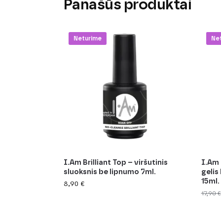
Panašūs produktai
-10
Neturime
Ne
I.Am Brilliant Top – viršutinis
I.Am 
sluoksnis be lipnumo 7ml.
gelis
15ml.
8,90
€
17,90
€