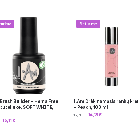
%
-10%
turime
Neturime
Brush Builder – Hema Free
I.Am Drėkinamasis rankų kr
 buteliuke, SOFT WHITE,
– Peach, 100 ml
14,13
€
15,70
€
16,11
€