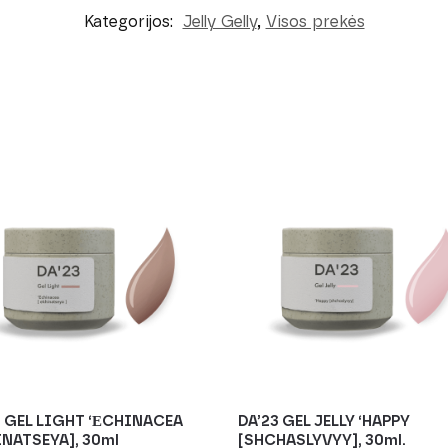
Kategorijos:
Jelly Gelly
,
Visos prekės
3 GEL LIGHT ‘ЕCHINACEA
DA’23 GEL JELLY ‘HAPPY
INATSEYA], 30ml
[SHCHASLYVYY], 30ml.