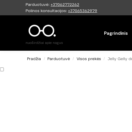
Parduotuvė:
+37062772262
Paieška
Polinos konsultacijos:
+37065362979
Pagrindinis
nuoširdžiai apie nagus
Pradžia
Parduotuvė
Visos prekės
Jelly Gelly d
/
/
/