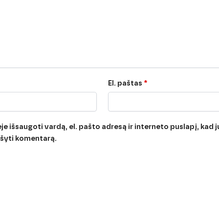
El. paštas
*
e išsaugoti vardą, el. pašto adresą ir interneto puslapį, kad jų
rašyti komentarą.