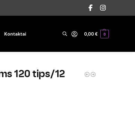
Ieškoti
Kontaktai
0,00
€
0
rms 120 tips/12