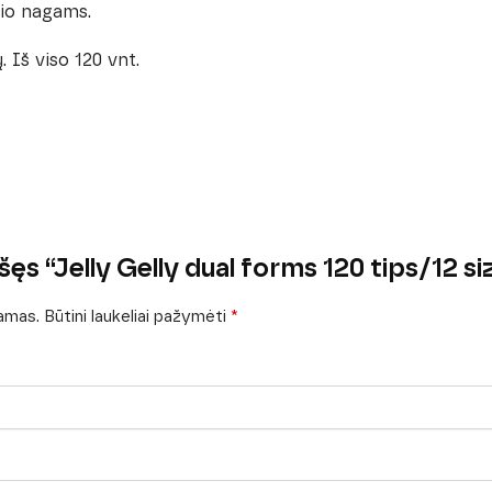
gio nagams.
. Iš viso 120 vnt.
ęs “Jelly Gelly dual forms 120 tips/12 si
iamas.
Būtini laukeliai pažymėti
*