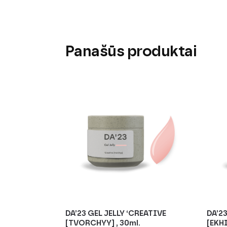
Panašūs produktai
DA’23 GEL JELLY ‘CREATIVE
DA’2
[TVORCHYY] , 30ml.
[EKH