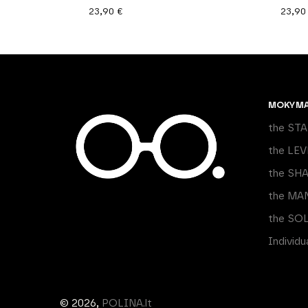
23,90
€
23,9
MOKYM
the ST
the LEV
the SH
the MA
the SO
Individ
© 2026,
POLINA.lt