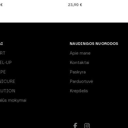
0
€
23,90
€
AI
NAUDINGOS NUORODOS
ART
Apie mane
EL-UP
Kontaktai
APE
Paskyra
NICURE
Parduotuvė
LUTION
Krepšelis
ualūs mokymai