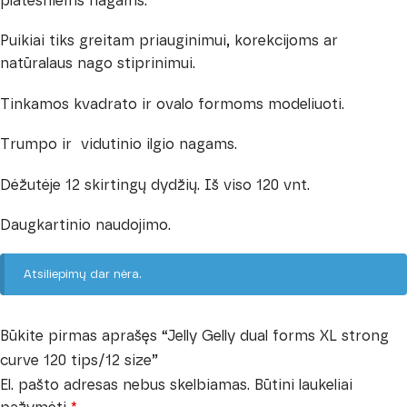
platesniems nagams.
Puikiai tiks greitam priauginimui, korekcijoms ar
natūralaus nago stiprinimui.
Tinkamos kvadrato ir ovalo formoms modeliuoti.
Trumpo ir vidutinio ilgio nagams.
Dėžutėje 12 skirtingų dydžių. Iš viso 120 vnt.
Daugkartinio naudojimo.
Atsiliepimų dar nėra.
Būkite pirmas aprašęs “Jelly Gelly dual forms XL strong
curve 120 tips/12 size”
El. pašto adresas nebus skelbiamas.
Būtini laukeliai