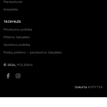
Parduotuvė
Krepšelis
TAISYKLĖS
Privatumo politika
Pirkimo taisyklės
Siuntimo politika
Prekių pirkimo – pardavimo taisyklės
© 2026,
POLINA.lt
Sukurta
KOPYTEK.