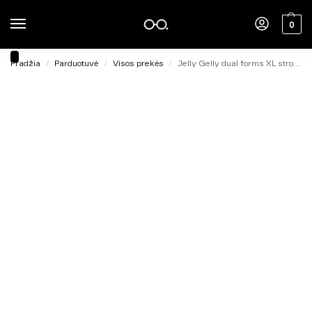
0
Pradžia
Parduotuvė
Visos prekės
Jelly Gelly dual forms XL strong curve 120 tips/12 size
/
/
/