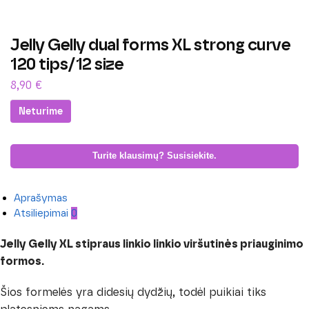
Jelly Gelly dual forms XL strong curve
120 tips/12 size
8,90
€
Neturime
Turite klausimų? Susisiekite.
Aprašymas
Atsiliepimai
0
Jelly Gelly XL stipraus linkio linkio viršutinės priauginimo
formos.
Šios formelės yra didesių dydžių, todėl puikiai tiks