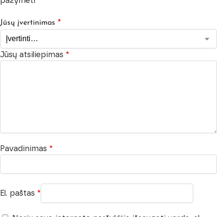
pažymėti
*
*
Jūsų įvertinimas
Jūsų atsiliepimas
*
Pavadinimas
*
El. paštas
*