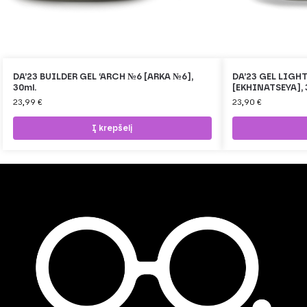
DA’23 BUILDER GEL ‘ARCH №6 [ARKA №6],
DA’23 GEL LIGH
30ml.
[EKHINATSEYA], 
23,99
€
23,90
€
Į krepšelį