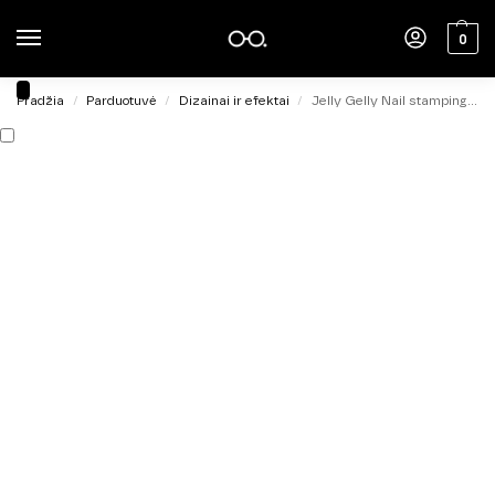
0
Pradžia
Parduotuvė
Dizainai ir efektai
Jelly Gelly Nail stamping polish silver 5ml
/
/
/