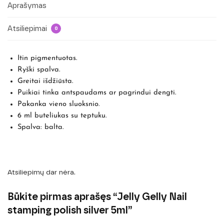
Aprašymas
Atsiliepimai
0
Itin pigmentuotas.
Ryški spalva.
Greitai išdžiūsta.
Puikiai tinka antspaudams ar pagrindui dengti.
Pakanka vieno sluoksnio.
6 ml buteliukas su teptuku.
Spalva: balta.
Atsiliepimų dar nėra.
Būkite pirmas aprašęs “Jelly Gelly Nail
stamping polish silver 5ml”