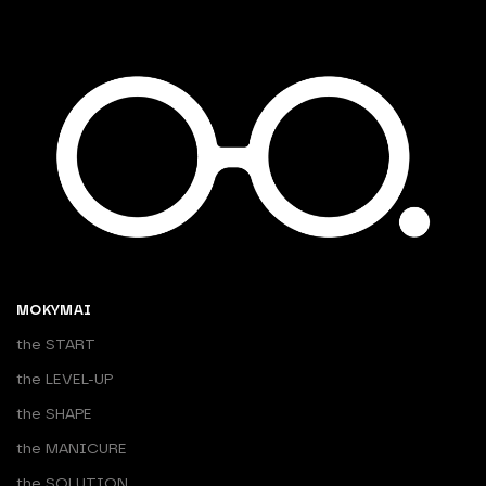
MOKYMAI
the START
the LEVEL-UP
the SHAPE
the MANICURE
the SOLUTION