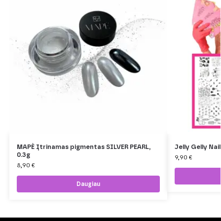
MAPÈ Įtrinamas pigmentas SILVER PEARL,
Jelly Gelly Na
0.3g
9,90
€
8,90
€
Daugiau