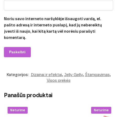
Noriu savo interneto naršyklėje išsaugoti vardą, el.
pašto adresą ir interneto puslapį, kad jų nebereiktų
įvesti iš naujo, kai kitą kartą vėl norėsiu parašyti
komentarą.
Kategorijos:
Dizainai ir efektai
,
Jelly Gelly
,
Štampavimas
,
Visos prekės
Panašūs produktai
Neturime
Neturime