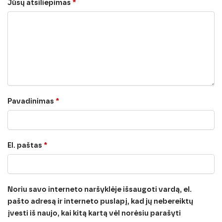
Jūsų atsiliepimas
*
Pavadinimas
*
El. paštas
*
Noriu savo interneto naršyklėje išsaugoti vardą, el.
pašto adresą ir interneto puslapį, kad jų nebereiktų
įvesti iš naujo, kai kitą kartą vėl norėsiu parašyti