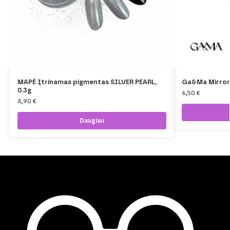
MAPÈ Įtrinamas pigmentas SILVER PEARL,
Ga&Ma Mirror
0.3g
6,50
€
8,90
€
Daugiau