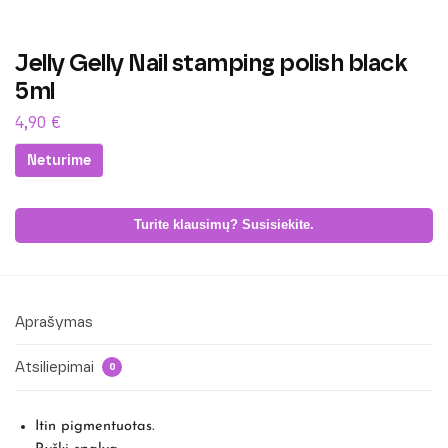
Jelly Gelly Nail stamping polish black
5ml
4,90
€
Neturime
Turite klausimų? Susisiekite.
Aprašymas
Atsiliepimai
0
Itin pigmentuotas.