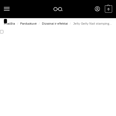
0
Pradžia
Parduotuvė
Dizainai ir efektai
Jelly Gelly Nail stamping polish black 5ml
/
/
/