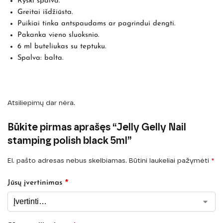
Ryški spalva.
Greitai išdžiūsta.
Puikiai tinka antspaudams ar pagrindui dengti.
Pakanka vieno sluoksnio.
6 ml buteliukas su teptuku.
Spalva: balta.
Atsiliepimų dar nėra.
Būkite pirmas aprašęs “Jelly Gelly Nail
stamping polish black 5ml”
El. pašto adresas nebus skelbiamas.
Būtini laukeliai pažymėti
*
*
Jūsų įvertinimas