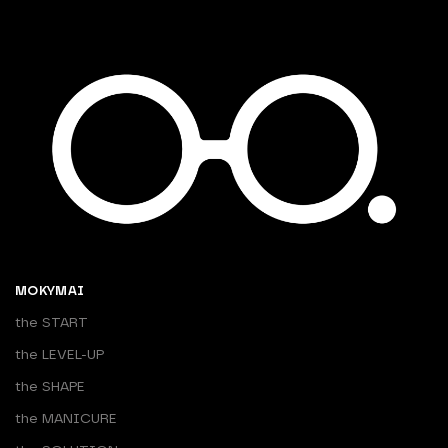
MOKYMAI
the START
the LEVEL-UP
the SHAPE
the MANICURE