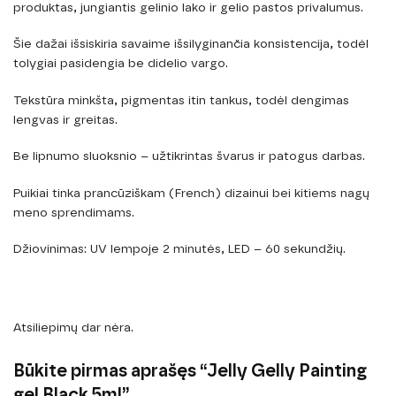
produktas, jungiantis gelinio lako ir gelio pastos privalumus.
Šie dažai išsiskiria savaime išsilyginančia konsistencija, todėl
tolygiai pasidengia be didelio vargo.
Tekstūra minkšta, pigmentas itin tankus, todėl dengimas
lengvas ir greitas.
Be lipnumo sluoksnio – užtikrintas švarus ir patogus darbas.
Puikiai tinka prancūziškam (French) dizainui bei kitiems nagų
meno sprendimams.
Džiovinimas: UV lempoje 2 minutės, LED – 60 sekundžių.
Atsiliepimų dar nėra.
Būkite pirmas aprašęs “Jelly Gelly Painting
gel Black 5ml”