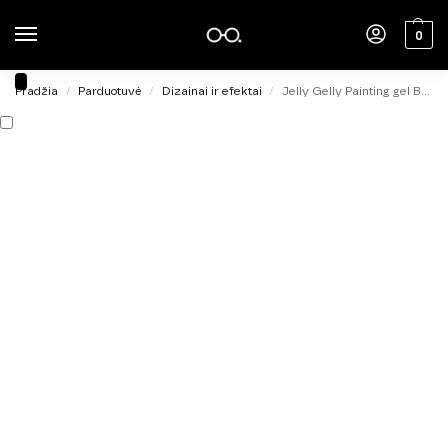
0
Pradžia
Parduotuvė
Dizainai ir efektai
Jelly Gelly Painting gel Black 5ml
/
/
/