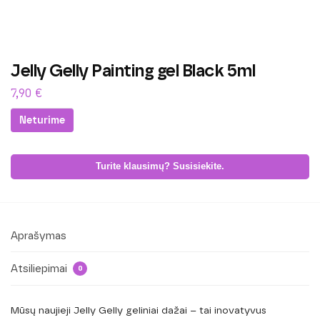
Jelly Gelly Painting gel Black 5ml
7,90
€
Neturime
Turite klausimų? Susisiekite.
Aprašymas
Atsiliepimai
0
Mūsų naujieji Jelly Gelly geliniai dažai – tai inovatyvus