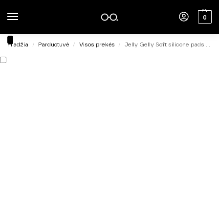
0
Pradžia
Parduotuvė
Visos prekės
Jelly Gelly Soft silicone pads for dual forms
/
/
/