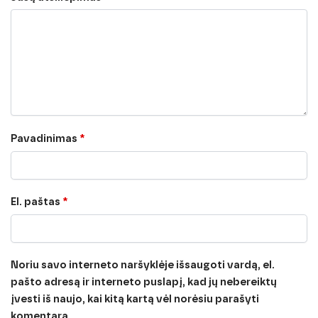
Pavadinimas
*
El. paštas
*
Noriu savo interneto naršyklėje išsaugoti vardą, el.
pašto adresą ir interneto puslapį, kad jų nebereiktų
įvesti iš naujo, kai kitą kartą vėl norėsiu parašyti
komentarą.