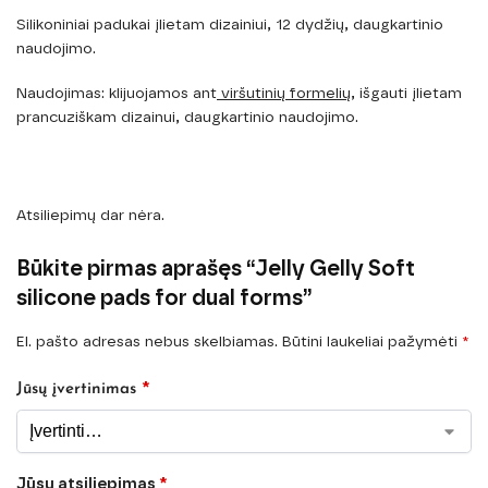
Silikoniniai padukai įlietam dizainiui, 12 dydžių, daugkartinio
naudojimo.
Naudojimas: klijuojamos ant
viršutinių formelių
, išgauti įlietam
prancuziškam dizainui, daugkartinio naudojimo.
Atsiliepimų dar nėra.
Būkite pirmas aprašęs “Jelly Gelly Soft
silicone pads for dual forms”
El. pašto adresas nebus skelbiamas.
Būtini laukeliai pažymėti
*
*
Jūsų įvertinimas
Jūsų atsiliepimas
*