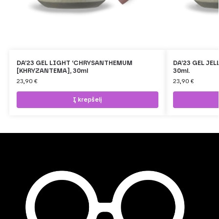
DA’23 GEL LIGHT ‘CHRYSANTHEMUM
DA’23 GEL JEL
[KHRYZANTEMA], 30ml
30ml.
23,90
€
23,90
€
Į krepšelį