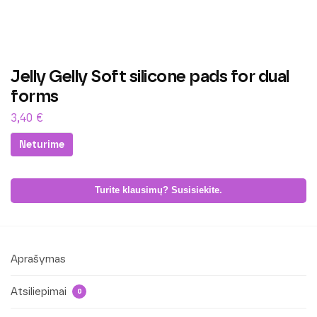
Jelly Gelly Soft silicone pads for dual
forms
3,40
€
Neturime
Turite klausimų? Susisiekite.
Aprašymas
Atsiliepimai
0