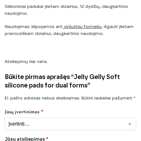
Silikoniniai padukai įlietam dizainiui, 12 dydžių, daugkartinio
naudojimo.
Naudojimas: klijuojamos ant
viršutinių formelių
, išgauti įlietam
prancuziškam dizainui, daugkartinio naudojimo.
Atsiliepimų dar nėra.
Būkite pirmas aprašęs “Jelly Gelly Soft
silicone pads for dual forms”
El. pašto adresas nebus skelbiamas.
Būtini laukeliai pažymėti
*
*
Jūsų įvertinimas
Jūsų atsiliepimas
*