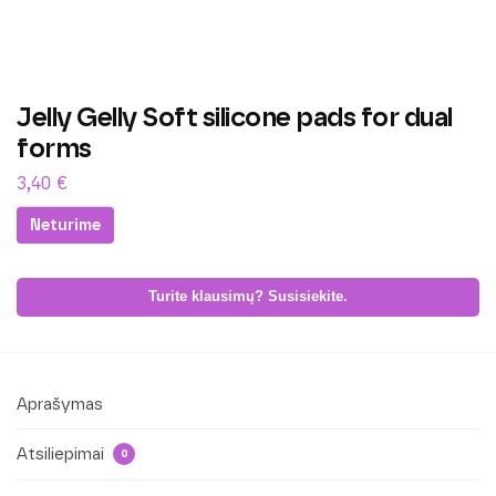
Jelly Gelly Soft silicone pads for dual
forms
3,40
€
Neturime
Turite klausimų? Susisiekite.
Aprašymas
Atsiliepimai
0