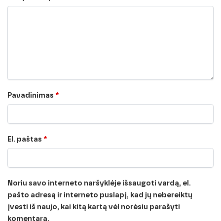
Pavadinimas
*
El. paštas
*
Noriu savo interneto naršyklėje išsaugoti vardą, el.
pašto adresą ir interneto puslapį, kad jų nebereiktų
įvesti iš naujo, kai kitą kartą vėl norėsiu parašyti
komentarą.