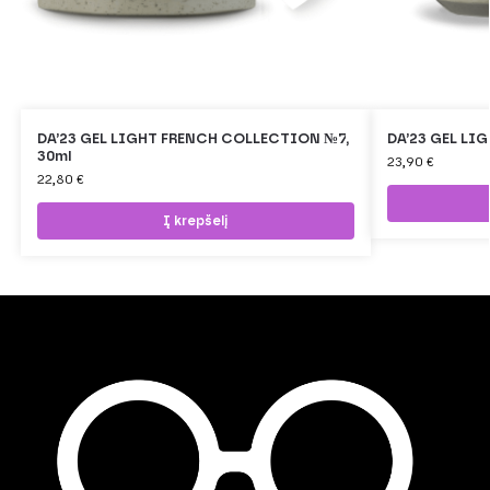
DA’23 GEL LIGHT FRENCH COLLECTION №7,
DA’23 GEL LIGH
30ml
23,90
€
22,80
€
Į krepšelį