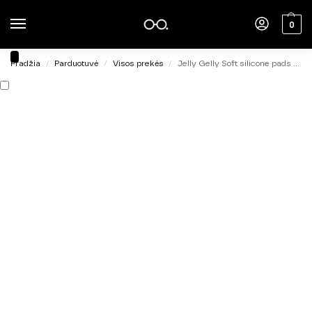
0
Pradžia
Parduotuvė
Visos prekės
Jelly Gelly Soft silicone pads for dual forms
/
/
/