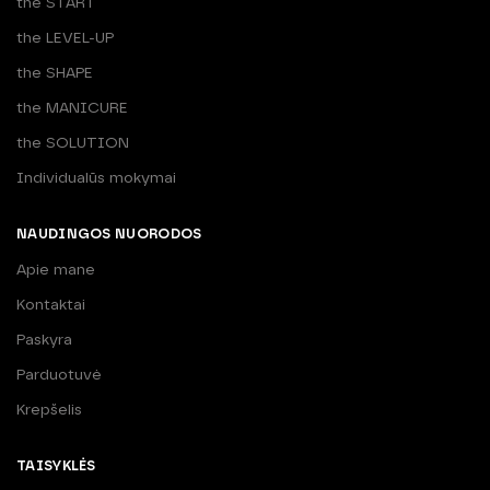
the START
the LEVEL-UP
the SHAPE
the MANICURE
the SOLUTION
Individualūs mokymai
NAUDINGOS NUORODOS
Apie mane
Kontaktai
Paskyra
Parduotuvė
Krepšelis
TAISYKLĖS