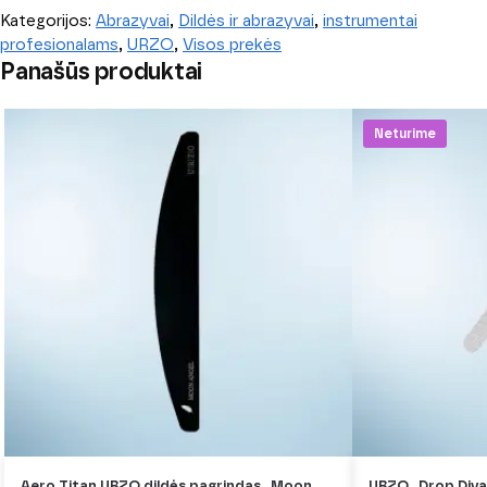
Kategorijos:
Abrazyvai
,
Dildės ir abrazyvai
,
instrumentai
profesionalams
,
URZO
,
Visos prekės
Panašūs produktai
Neturime
Aero Titan URZO dildės pagrindas „Moon
URZO „Drop Diva