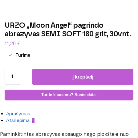
URZO „Moon Angel“ pagrindo
abrazyvas SEMI SOFT 180 grit, 30vnt.
11,20
€
Turime
Į krepšelį
Turite klausimų? Susisiekite.
Aprašymas
Atsiliepimai
0
Paminkštintas abrazyvas apsaugo nago plokštelę nuo