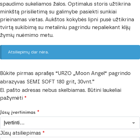
spaudimo sukeliamos žalos. Optimalus storis užtikrina
minkštą prisilietimą su galimybe pasiekti sunkiai
prieinamas vietas. Aukštos kokybės lipni pusė užtikrina
tvirtą sukibimą su metaliniu pagrindu nepaliekant klijų
žymių nuėmimo metu.
Atsiliepimų dar nėra.
Būkite pirmas aprašęs “URZO „Moon Angel“ pagrindo
abrazyvas SEMI SOFT 180 grit, 30vnt.”
El. pašto adresas nebus skelbiamas.
Būtini laukeliai
pažymėti
*
*
Jūsų įvertinimas
Jūsų atsiliepimas
*