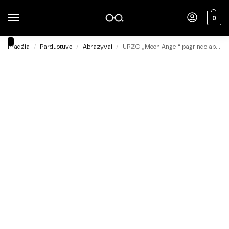
0
Pradžia
Parduotuvė
Abrazyvai
URZO „Moon Angel“ pagrindo abrazyvas SEMI SOFT 180 grit, 30vnt.
/
/
/