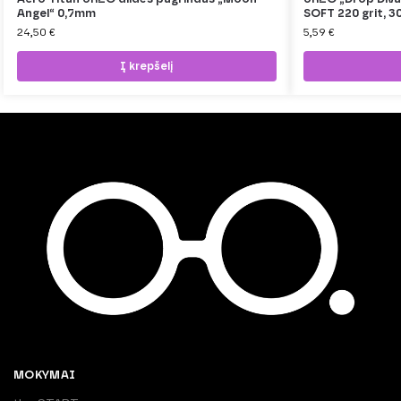
Angel“ 0,7mm
SOFT 220 grit, 3
24,50
€
5,59
€
Į krepšelį
MOKYMAI