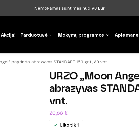
Nemokamas siuntimas nuo 90 Eur
Akcija!
Parduotuvė
Mokymų programos
Apie mane
el“ pagrindo abrazyvas STANDART 150 grit, 60 vnt.
URZO „Moon Angel
abrazyvas STANDAR
vnt.
20,66
€
Liko tik 1