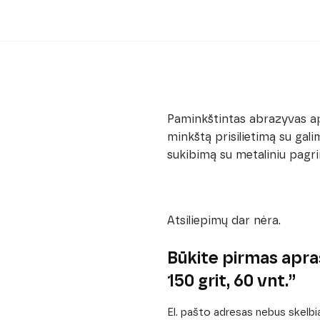
Paminkštintas abrazyvas ap
minkštą prisilietimą su gali
sukibimą su metaliniu pagr
Atsiliepimų dar nėra.
Būkite pirmas apr
150 grit, 60 vnt.”
El. pašto adresas nebus skelb