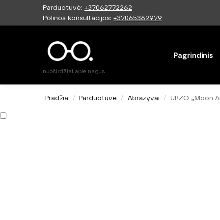
Parduotuvė:
+37062772262
Paieška
Polinos konsultacijos:
+37065362979
Pagrindinis
nuoširdžiai apie nagus
Pradžia
Parduotuvė
Abrazyvai
URZO „Moon Ang
/
/
/