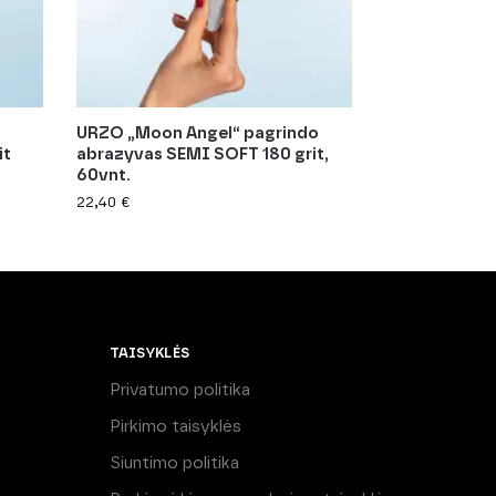
URZO „Moon Angel“ pagrindo
it
abrazyvas SEMI SOFT 180 grit,
60vnt.
22,40
€
TAISYKLĖS
Privatumo politika
Pirkimo taisyklės
Siuntimo politika