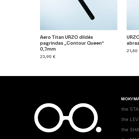
Aero Titan URZO dildės
URZO
pagrindas „Contour Queen“
abraz
0,7mm
21,80
23,90
€
MOKYM
the ST
the LEV
the SH