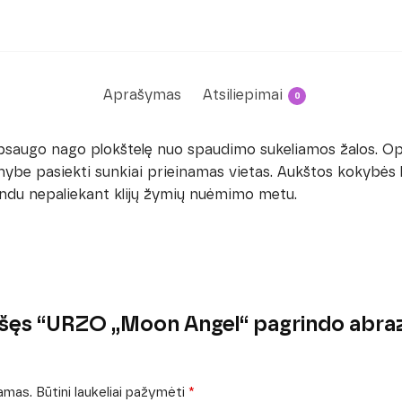
Aprašymas
Atsiliepimai
0
saugo nago plokštelę nuo spaudimo sukeliamos žalos. Opt
mybe pasiekti sunkiai prieinamas vietas. Aukštos kokybės l
indu nepaliekant klijų žymių nuėmimo metu.
ašęs “URZO „Moon Angel“ pagrindo ab
iamas.
Būtini laukeliai pažymėti
*