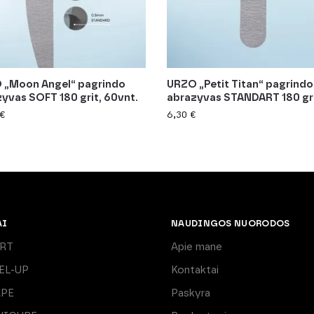
 „Moon Angel“ pagrindo
URZO „Petit Titan“ pagrindo
yvas SOFT 180 grit, 60vnt.
abrazyvas STANDART 180 gr
€
6,30
€
AI
NAUDINGOS NUORODOS
ART
Apie mane
EL-UP
Kontaktai
APE
Paskyra