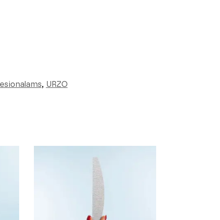
fesionalams
,
URZO