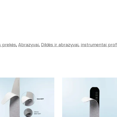
s prekės
,
Abrazyvai
,
Dildės ir abrazyvai
,
instrumentai pro