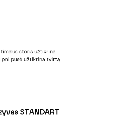
imalus storis užtikrina
ipni pusė užtikrina tvirtą
razyvas STANDART