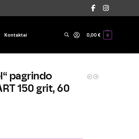
Ieškoti
Kontaktai
0,00
€
0
“ pagrindo
T 150 grit, 60