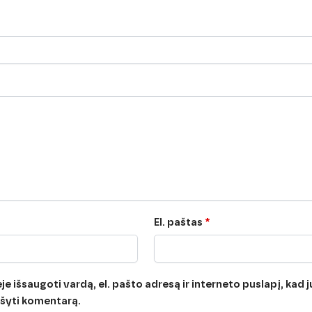
El. paštas
*
e išsaugoti vardą, el. pašto adresą ir interneto puslapį, kad jų
rašyti komentarą.