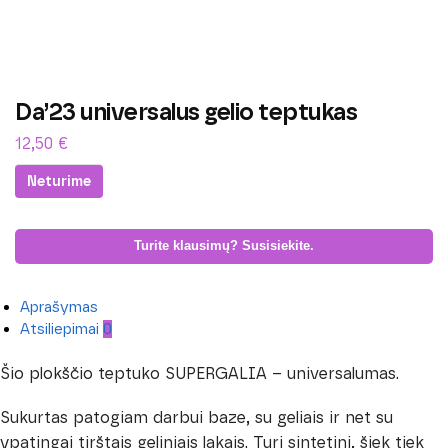
Da’23 universalus gelio teptukas
12,50
€
Neturime
Turite klausimų? Susisiekite.
Aprašymas
Atsiliepimai
0
Šio plokščio teptuko SUPERGALIA – universalumas.
Sukurtas patogiam darbui baze, su geliais ir net su
ypatingai tirštais geliniais lakais. Turi sintetinį, šiek tiek