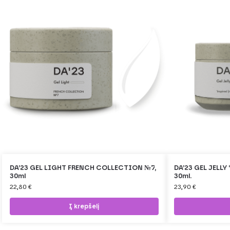
DA’23 GEL LIGHT FRENCH COLLECTION №7,
DA’23 GEL JELLY
30ml
30ml.
22,80
€
23,90
€
Į krepšelį