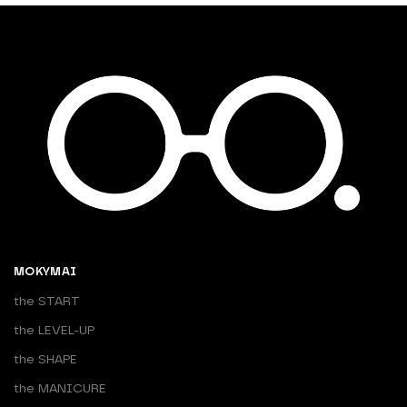
MOKYMAI
the START
the LEVEL-UP
the SHAPE
the MANICURE