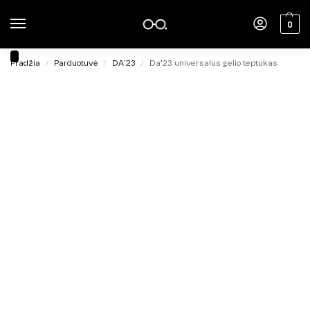
0
Pradžia
Parduotuvė
DA'23
Da’23 universalus gelio teptukas
/
/
/