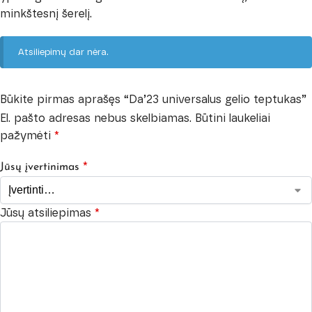
minkštesnį šerelį.
Atsiliepimų dar nėra.
Būkite pirmas aprašęs “Da’23 universalus gelio teptukas”
El. pašto adresas nebus skelbiamas.
Būtini laukeliai
pažymėti
*
*
Jūsų įvertinimas
Jūsų atsiliepimas
*