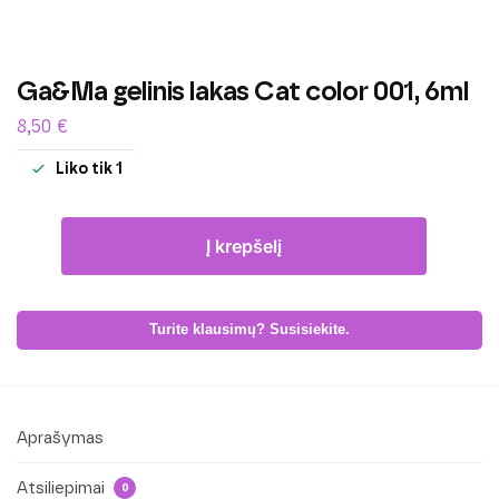
Ga&Ma gelinis lakas Cat color 001, 6ml
8,50
€
Liko tik 1
Į krepšelį
Turite klausimų? Susisiekite.
Aprašymas
Atsiliepimai
0