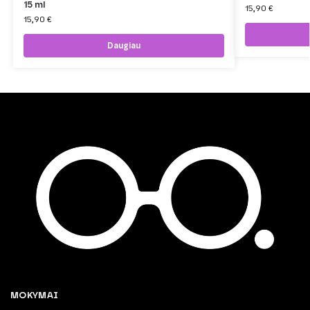
15 ml
15,90
€
15,90
€
Daugiau
MOKYMAI