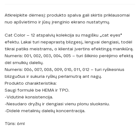
Atkreipkite dėmesį: produkto spalva gali skirtis priklausomai
nuo apšvietimo ir jūsų įrenginio ekrano nustatymų.
Cat Color – 12 atspalvių kolekcija su magišku „cat eyes“
efektu. Lakai turi nepaprastą blizgesį, lengvai dengiasi, todėl
tikrai patiks meistrams, o klientai įvertins efektingą manikiūrą.
Numeris: 001, 002, 003, 004, 005 – turi šilkinio perėjimo efektą
dėl smulkių dalelių.
Numeris: 006, 007, 008, 009, 010, 011, 012 – turi ryškesnius
blizgučius ir sukuria ryškų perlamutrą ant nagų.
Produkto charakteristika:
Saugi formulė be HEMA ir TPO.
-Vidutinė konsistencija.
-Nesudaro dryžių ir dengiasi vienu plonu sluoksniu.
-Didelė metalinių dalelių koncentracija.
Tūris: 6ml