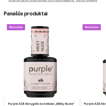
kosmetikos priemonės profesionalams
,
Visos prekės
Panašūs produktai
Neturime
Neturime
Purple AIB Akrygelis buteliuke ,,Milky Nude”
Purple AIB Akr