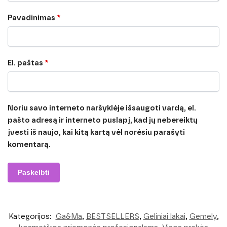
Pavadinimas
*
El. paštas
*
Noriu savo interneto naršyklėje išsaugoti vardą, el.
pašto adresą ir interneto puslapį, kad jų nebereiktų
įvesti iš naujo, kai kitą kartą vėl norėsiu parašyti
komentarą.
Kategorijos:
Ga&Ma
,
BESTSELLERS
,
Geliniai lakai
,
Gemely
,