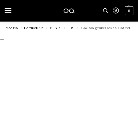
0
Pradžia
Parduotuvė
BESTSELLERS
Ga&Ma gelinis lakas Cat color 001, 6ml
/
/
/