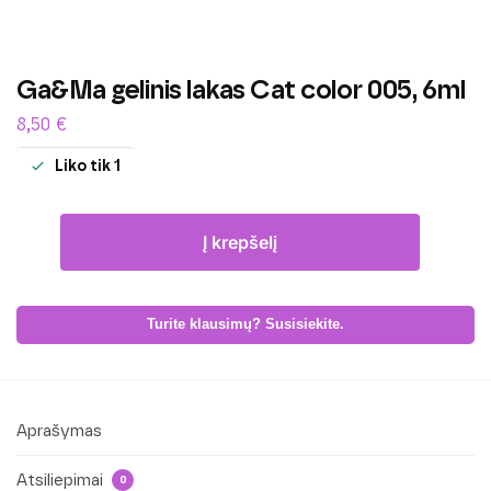
Ga&Ma gelinis lakas Cat color 005, 6ml
8,50
€
Liko tik 1
Į krepšelį
Turite klausimų? Susisiekite.
Aprašymas
Atsiliepimai
0