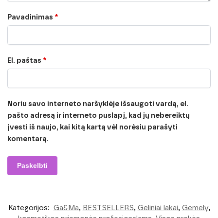
Pavadinimas
*
El. paštas
*
Noriu savo interneto naršyklėje išsaugoti vardą, el.
pašto adresą ir interneto puslapį, kad jų nebereiktų
įvesti iš naujo, kai kitą kartą vėl norėsiu parašyti
komentarą.
Kategorijos:
Ga&Ma
,
BESTSELLERS
,
Geliniai lakai
,
Gemely
,