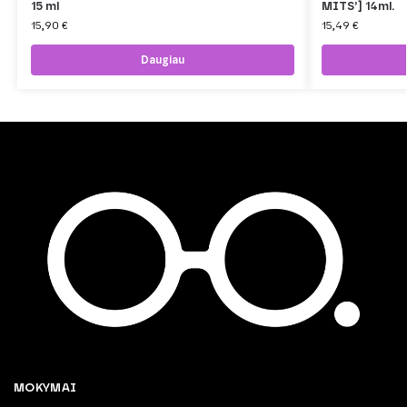
15 ml
MITS’] 14ml.
15,90
€
15,49
€
Daugiau
MOKYMAI