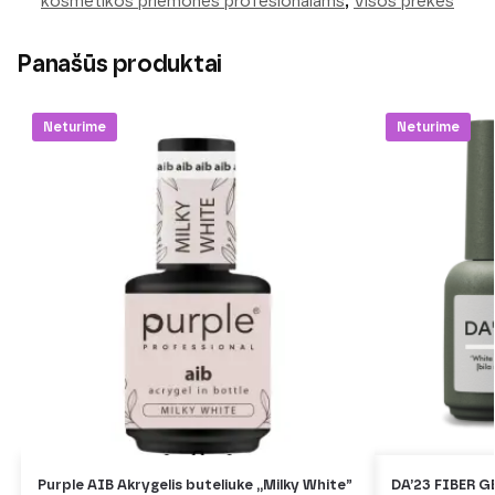
kosmetikos priemonės profesionalams
,
Visos prekės
Panašūs produktai
Neturime
Neturime
Purple AIB Akrygelis buteliuke ,,Milky White”
DA’23 FIBER G