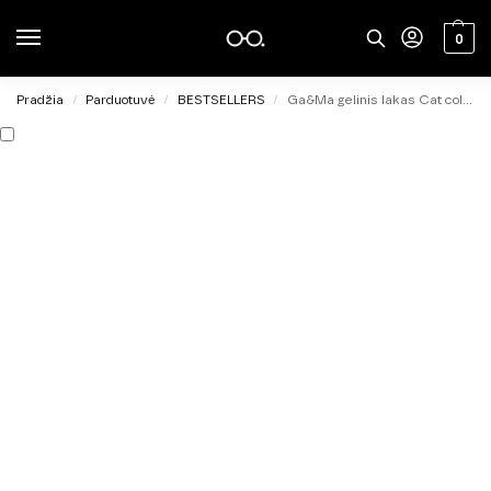
0
Pradžia
Parduotuvė
BESTSELLERS
Ga&Ma gelinis lakas Cat color 005, 6ml
/
/
/