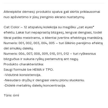
Atkreipkite dėmesį: produkto spalva gali skirtis priklausomai
nuo apšvietimo ir jūsų įrenginio ekrano nustatymų.
Cat Color – 12 atspalvių kolekcija su magišku „cat eyes“
efektu. Lakai turi nepaprastą blizgesį, lengvai dengiasi, todėl
tikrai patiks meistrams, o klientai įvertins efektingą manikiūrą.
Numeris: 001, 002, 003, 004, 005 – turi šilkinio perėjimo efektą
dėl smulkių dalelių.
Numeris: 006, 007, 008, 009, 010, 011, 012 – turi ryškesnius
blizgučius ir sukuria ryškų perlamutrą ant nagų.
Produkto charakteristika:
Saugi formulė be HEMA ir TPO.
-Vidutinė konsistencija.
-Nesudaro dryžių ir dengiasi vienu plonu sluoksniu.
-Didelė metalinių dalelių koncentracija.
Tūris: 6ml