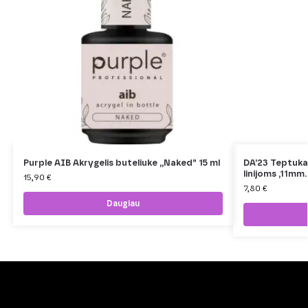
Purple AIB Akrygelis buteliuke ,,Naked” 15 ml
DA’23 Teptuka
linijoms ,11mm.
15,90
€
7,80
€
Daugiau