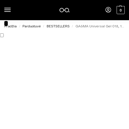
0
Pradžia
Parduotuvė
BESTSELLERS
GA&MA Universal Gel 018, 15ml
/
/
/