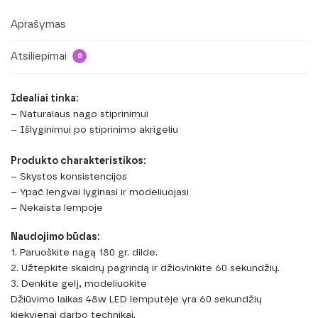
Aprašymas
Atsiliepimai
0
Idealiai tinka:
– Naturalaus nago stiprinimui
– Išlyginimui po stiprinimo akrigeliu
Produkto charakteristikos:
– Skystos konsistencijos
– Ypač lengvai lyginasi ir modeliuojasi
– Nekaista lempoje
Naudojimo būdas:
1. Paruoškite nagą 180 gr. dilde.
2. Užtepkite skaidrų pagrindą ir džiovinkite 60 sekundžių.
3. Denkite gelį, modeliuokite
Džiūvimo laikas 48w LED lemputėje yra 60 sekundžių
kiekvienai darbo technikai.