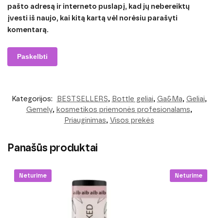
pašto adresą ir interneto puslapį, kad jų nebereiktų
įvesti iš naujo, kai kitą kartą vėl norėsiu parašyti
komentarą.
Kategorijos:
BESTSELLERS
,
Bottle geliai
,
Ga&Ma
,
Geliai
,
Gemely
,
kosmetikos priemonės profesionalams
,
Priauginimas
,
Visos prekės
Panašūs produktai
Neturime
Neturime