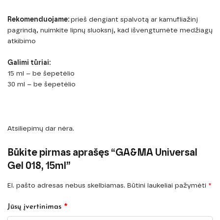
Rekomenduojame:
prieš dengiant spalvotą ar kamufliažinį
pagrindą, nuimkite lipnų sluoksnį, kad išvengtumėte medžiagų
atkibimo
Galimi tūriai:
15 ml – be šepetėlio
30 ml – be šepetėlio
Atsiliepimų dar nėra.
Būkite pirmas aprašęs “GA&MA Universal
Gel 018, 15ml”
El. pašto adresas nebus skelbiamas.
Būtini laukeliai pažymėti
*
*
Jūsų įvertinimas