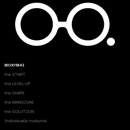
MOKYMAI
the START
the LEVEL-UP
the SHAPE
the MANICURE
the SOLUTION
Individualūs mokymai