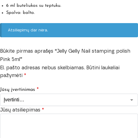
6 ml buteliukas su teptuku.
Spalva: balta.
Atsiliepimų dar nėra.
Būkite pirmas aprašęs “Jelly Gelly Nail stamping polish
Pink 5ml”
El. pašto adresas nebus skelbiamas.
Būtini laukeliai
pažymėti
*
*
Jūsų įvertinimas
Jūsų atsiliepimas
*