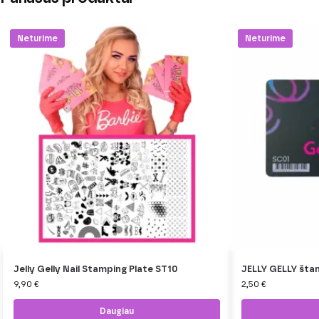
Neturime
Neturime
Jelly Gelly Nail Stamping Plate ST10
JELLY GELLY št
9,90
€
2,50
€
Daugiau