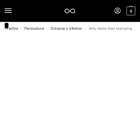
0
Pradžia
Parduotuvė
Dizainai ir efektai
Jelly Gelly Nail stamping polish Pink 5ml
/
/
/