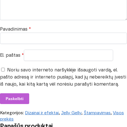
Pavadinimas
*
El. paštas
*
Noriu savo interneto naršyklėje išsaugoti vardą, el.
pašto adresą ir interneto puslapį, kad jų nebereiktų įvesti
iš naujo, kai kitą kartą vėl norėsiu parašyti komentarą.
Kategorijos:
Dizainai ir efektai
,
Jelly Gelly
,
Štampavimas
,
Visos
prekės
Panašūs produktai