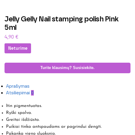
Jelly Gelly Nail stamping polish Pink
5ml
4,90
€
Neturime
Turite klausimų? Susisiekite.
Aprašymas
Atsiliepimai
0
Itin pigmentuotas.
Ryški spalva.
Greitai išdžiūsta.
Puikiai tinka antspaudams ar pagrindui dengti.
Pakanka vieno sluoksnio.