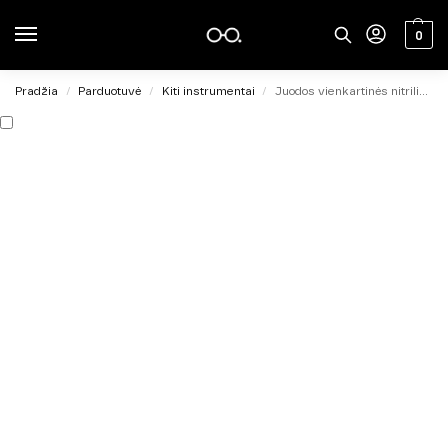
0
Pradžia
Parduotuvė
Kiti instrumentai
Juodos vienkartinės nitrilinės pirštinės S dydis
/
/
/