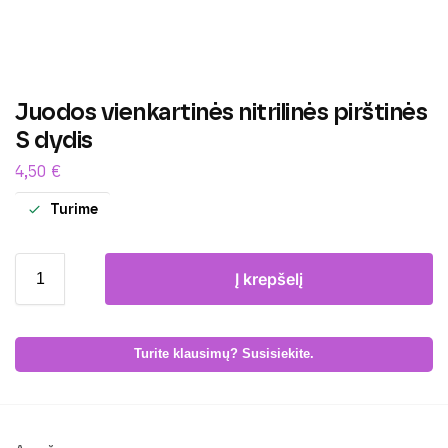
Juodos vienkartinės nitrilinės pirštinės
S dydis
4,50
€
Turime
Į krepšelį
Turite klausimų? Susisiekite.