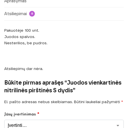
Aprašymas
Atsiliepimai
0
Pakuotėje 100 vnt.
Juodos spalvos.
Nesterilios, be pudros.
Atsiliepimų dar nėra.
Būkite pirmas aprašęs “Juodos vienkartinės
nitrilinės pirštinės S dydis”
El. pašto adresas nebus skelbiamas.
Būtini laukeliai pažymėti
*
*
Jūsų įvertinimas