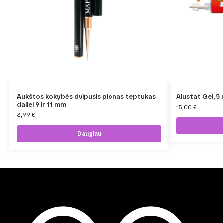
Aukštos kokybės dvipusis plonas teptukas
Alustat Gel, 5 
dailei 9 ir 11 mm
15,00
€
8,99
€
Daugiau