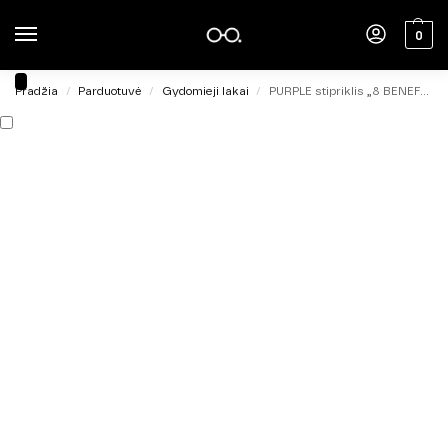
0
Pradžia
Parduotuvė
Gydomieji lakai
PURPLE stipriklis „8 BENEFITS” 10ml
/
/
/