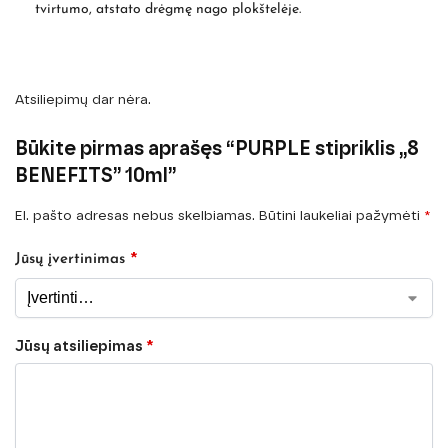
tvirtumo, atstato drėgmę nago plokštelėje.
Atsiliepimų dar nėra.
Būkite pirmas aprašęs “PURPLE stipriklis „8
BENEFITS” 10ml”
El. pašto adresas nebus skelbiamas.
Būtini laukeliai pažymėti
*
*
Jūsų įvertinimas
Jūsų atsiliepimas
*