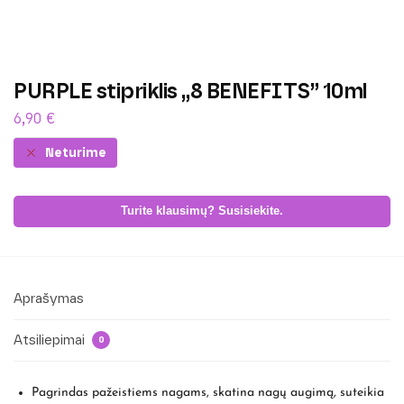
PURPLE stipriklis „8 BENEFITS” 10ml
6,90
€
Neturime
Turite klausimų? Susisiekite.
Aprašymas
Atsiliepimai
0
Pagrindas pažeistiems nagams, skatina nagų augimą, suteikia