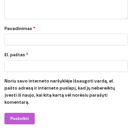
Pavadinimas
*
El. paštas
*
Noriu savo interneto naršyklėje išsaugoti vardą, el.
pašto adresą ir interneto puslapį, kad jų nebereiktų
įvesti iš naujo, kai kitą kartą vėl norėsiu parašyti
komentarą.