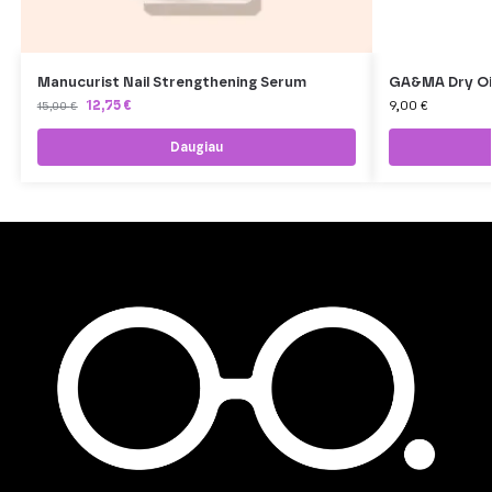
Manucurist Nail Strengthening Serum
GA&MA Dry Oil P
12,75
€
9,00
€
15,00
€
Daugiau