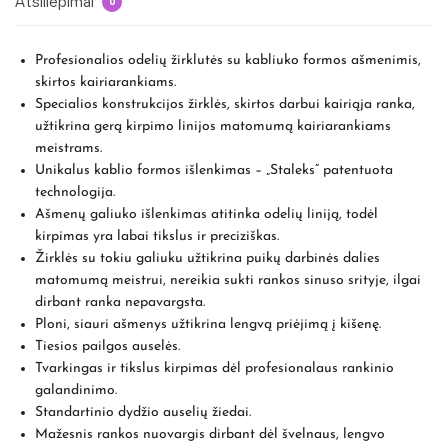
Atsiliepimai
0
Profesionalios odelių žirklutės su kabliuko formos ašmenimis,
skirtos kairiarankiams.
Specialios konstrukcijos žirklės, skirtos darbui kairiąja ranka,
užtikrina gerą kirpimo linijos matomumą kairiarankiams
meistrams.
Unikalus kablio formos išlenkimas – „Staleks” patentuota
technologija.
Ašmenų galiuko išlenkimas atitinka odelių liniją, todėl
kirpimas yra labai tikslus ir preciziškas.
Žirklės su tokiu galiuku užtikrina puikų darbinės dalies
matomumą meistrui, nereikia sukti rankos sinuso srityje, ilgai
dirbant ranka nepavargsta.
Ploni, siauri ašmenys užtikrina lengvą priėjimą į kišenę.
Tiesios pailgos auselės.
Tvarkingas ir tikslus kirpimas dėl profesionalaus rankinio
galandinimo.
Standartinio dydžio auselių žiedai.
Mažesnis rankos nuovargis dirbant dėl švelnaus, lengvo