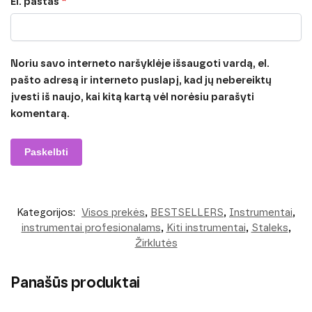
El. paštas
*
Noriu savo interneto naršyklėje išsaugoti vardą, el.
pašto adresą ir interneto puslapį, kad jų nebereiktų
įvesti iš naujo, kai kitą kartą vėl norėsiu parašyti
komentarą.
Kategorijos:
Visos prekės
,
BESTSELLERS
,
Instrumentai
,
instrumentai profesionalams
,
Kiti instrumentai
,
Staleks
,
Žirklutės
Panašūs produktai