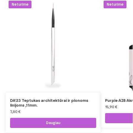
Neturime
Neturime
DA’23 Teptukas architektūrai ir plonoms
Purple AIB Akr
linijoms ,11mm.
15,90
€
7,80
€
Daugiau