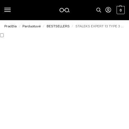
0
Pradžia
Parduotuvė
BESTSELLERS
STALEKS EXPERT 13 TYPE 3 Profesionalios kabliuko formos žirklutės kairiarankiams
/
/
/