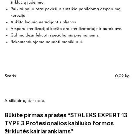
žirklučių judėjimo.
Puikiai poliruotas paviršius suteikia papildomą atsparumą
korozijai.
Aukšto lydinio nerūdijantis plienas.
Atsparu sterilizacijai karšto oro sterilizatoriuje ir autoklave.
Galima dezinfekuoti specialiomis priemonėmis.
Rekomenduojama naudoti manikiūrui.
Svoris
0,02 kg
Atsiliepimų dar nėra.
Būkite pirmas aprašęs “STALEKS EXPERT 13
TYPE 3 Profesionalios kabliuko formos
žirklutės kairiarankiams”