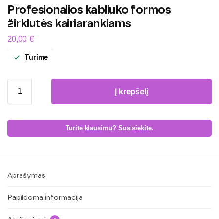
Profesionalios kabliuko formos
žirklutės kairiarankiams
20,00
€
Turime
Į krepšelį
Turite klausimų? Susisiekite.
Aprašymas
Papildoma informacija