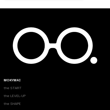
MOKYMAI
the START
the LEVEL-UP
the SHAPE