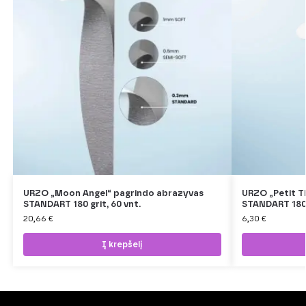
URZO „Moon Angel“ pagrindo abrazyvas
URZO „Petit T
STANDART 180 grit, 60 vnt.
STANDART 180 
20,66
€
6,30
€
Į krepšelį