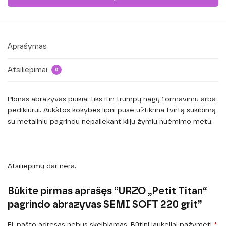
Aprašymas
Atsiliepimai
0
Plonas abrazyvas puikiai tiks itin trumpų nagų formavimu arba
pedikiūrui. Aukštos kokybės lipni pusė užtikrina tvirtą sukibimą
su metaliniu pagrindu nepaliekant klijų žymių nuėmimo metu.
Atsiliepimų dar nėra.
Būkite pirmas aprašęs “URZO „Petit Titan“
pagrindo abrazyvas SEMI SOFT 220 grit”
El. pašto adresas nebus skelbiamas.
Būtini laukeliai pažymėti
*