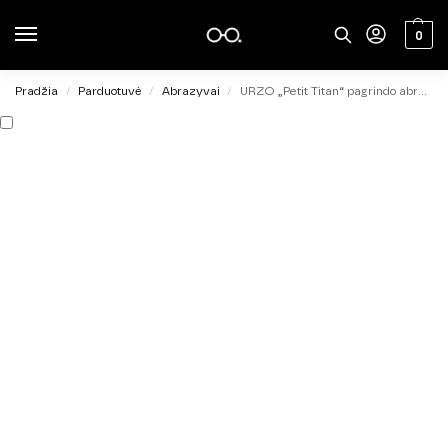
0
Pradžia
Parduotuvė
Abrazyvai
URZO „Petit Titan“ pagrindo abrazyvas SEMI SOFT 220 grit
/
/
/