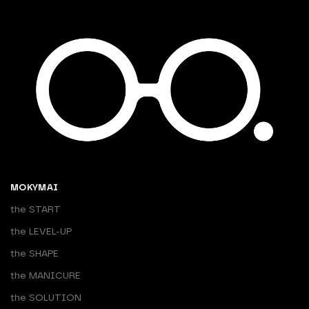
MOKYMAI
the START
the LEVEL-UP
the SHAPE
the MANICURE
the SOLUTION