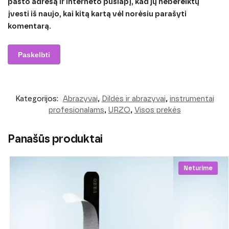
pašto adresą ir interneto puslapį, kad jų nebereiktų
įvesti iš naujo, kai kitą kartą vėl norėsiu parašyti
komentarą.
Kategorijos:
Abrazyvai
,
Dildės ir abrazyvai
,
instrumentai
profesionalams
,
URZO
,
Visos prekės
Panašūs produktai
Neturime