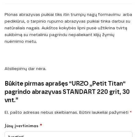
Plonas abrazyvas puikiai tiks itin trumpų nagų formavimu arba
pedikiūrui, o tarpinio rupumo abrazyvas puikiai tinka darbui su
natūraliais nagais. Aukštos kokybės lipni pusė užtikrina tvirtą
sukibimą su metaliniu pagrindu nepaliekant klijų žymių
nuėmimo metu.
Atsiliepimų dar nėra.
Būkite pirmas aprašęs “URZO „Petit Titan“
pagrindo abrazyvas STANDART 220 grit, 30
vnt.”
El. pašto adresas nebus skelbiamas.
Būtini laukeliai pažymėti
*
*
Jūsų įvertinimas