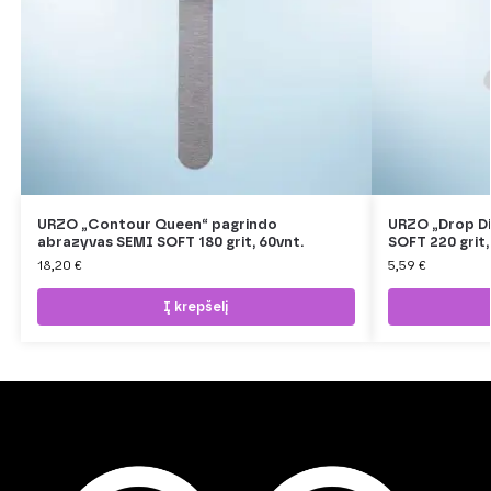
URZO „Contour Queen“ pagrindo
URZO „Drop Di
abrazyvas SEMI SOFT 180 grit, 60vnt.
SOFT 220 grit,
18,20
€
5,59
€
Į krepšelį