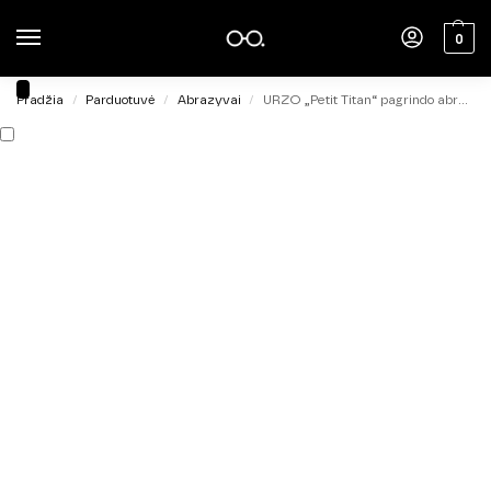
0
Pradžia
Parduotuvė
Abrazyvai
URZO „Petit Titan“ pagrindo abrazyvas STANDART 220 grit, 30 vnt.
/
/
/