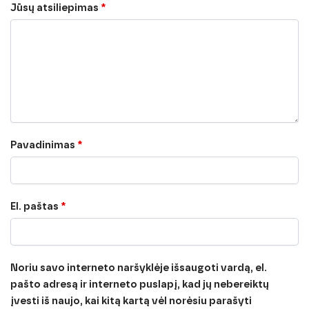
Jūsų atsiliepimas
*
Pavadinimas
*
El. paštas
*
Noriu savo interneto naršyklėje išsaugoti vardą, el.
pašto adresą ir interneto puslapį, kad jų nebereiktų
įvesti iš naujo, kai kitą kartą vėl norėsiu parašyti