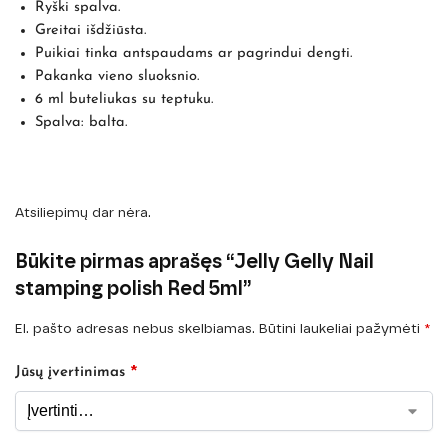
Ryški spalva.
Greitai išdžiūsta.
Puikiai tinka antspaudams ar pagrindui dengti.
Pakanka vieno sluoksnio.
6 ml buteliukas su teptuku.
Spalva: balta.
Atsiliepimų dar nėra.
Būkite pirmas aprašęs “Jelly Gelly Nail
stamping polish Red 5ml”
El. pašto adresas nebus skelbiamas.
Būtini laukeliai pažymėti
*
*
Jūsų įvertinimas