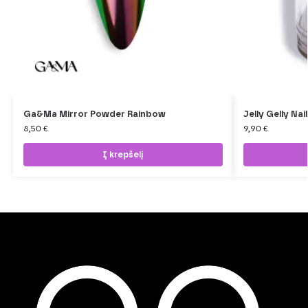
Ga&Ma Mirror Powder Rainbow
Jelly Gelly Na
8,50
€
9,90
€
Į krepšelį