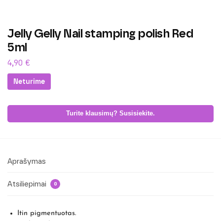
Jelly Gelly Nail stamping polish Red
5ml
4,90
€
Neturime
Turite klausimų? Susisiekite.
Aprašymas
Atsiliepimai
0
Itin pigmentuotas.