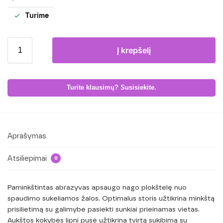
Turime
Į krepšelį
Turite klausimų? Susisiekite.
Aprašymas
Atsiliepimai
0
Paminkštintas abrazyvas apsaugo nago plokštelę nuo
spaudimo sukeliamos žalos. Optimalus storis užtikrina minkštą
prisilietimą su galimybe pasiekti sunkiai prieinamas vietas.
Aukštos kokybės lipni pusė užtikrina tvirtą sukibimą su