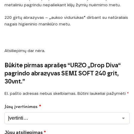
metaliniu pagrindu nepaliekant klijų žymių nuėmimo metu.
220 girtų abrazyvas – „aukso viduriukas“ dirbant su natūraliais
nagais higieninio manikiūro metu.
Atsiliepimų dar nėra.
Būkite pirmas aprašęs “URZO „Drop Diva“
pagrindo abrazyvas SEMI SOFT 240 grit,
30vnt.”
El. pašto adresas nebus skelbiamas.
Būtini laukeliai pažymėti
*
*
Jūsų įvertinimas
Jūsų atsiliepimas
*