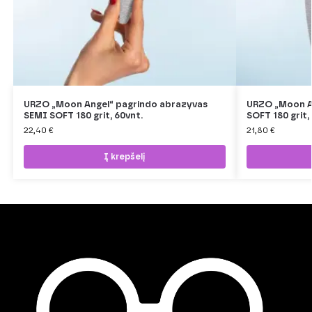
URZO „Moon Angel“ pagrindo abrazyvas
URZO „Moon A
SEMI SOFT 180 grit, 60vnt.
SOFT 180 grit,
22,40
€
21,80
€
Į krepšelį