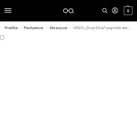
0
Pradžia
Parduotuvė
Abrazyvai
URZO „Drop Diva“ pagrindo abrazyvas SEMI SOFT 240 grit, 30vnt.
/
/
/