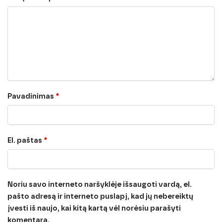
Pavadinimas
*
El. paštas
*
Noriu savo interneto naršyklėje išsaugoti vardą, el.
pašto adresą ir interneto puslapį, kad jų nebereiktų
įvesti iš naujo, kai kitą kartą vėl norėsiu parašyti
komentarą.