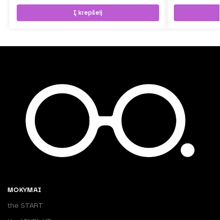
Į krepšelį
MOKYMAI
the START