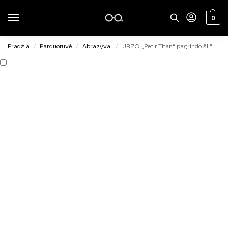
0
Pradžia
Parduotuvė
Abrazyvai
URZO „Petit Titan“ pagrindo šlifavimo blokelis BAF 240 grit, 30 vnt.
/
/
/