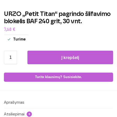
URZO „Petit Titan“ pagrindo šlifavimo
blokelis BAF 240 grit, 30 vnt.
7,68
€
Turime
Į krepšelį
Turite klausimų? Susisiekite.
Aprašymas
Atsiliepimai
0