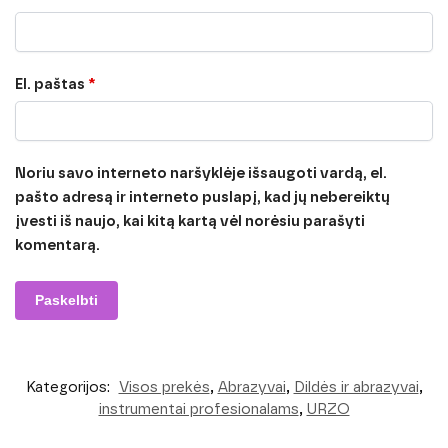
El. paštas
*
Noriu savo interneto naršyklėje išsaugoti vardą, el.
pašto adresą ir interneto puslapį, kad jų nebereiktų
įvesti iš naujo, kai kitą kartą vėl norėsiu parašyti
komentarą.
Kategorijos:
Visos prekės
,
Abrazyvai
,
Dildės ir abrazyvai
,
instrumentai profesionalams
,
URZO