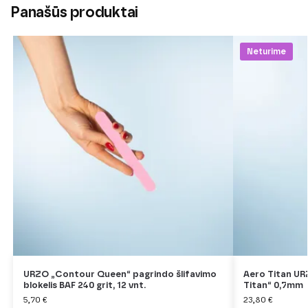
Panašūs produktai
Neturime
URZO „Contour Queen“ pagrindo šlifavimo
Aero Titan UR
blokelis BAF 240 grit, 12 vnt.
Titan“ 0,7mm
5,70
€
23,80
€