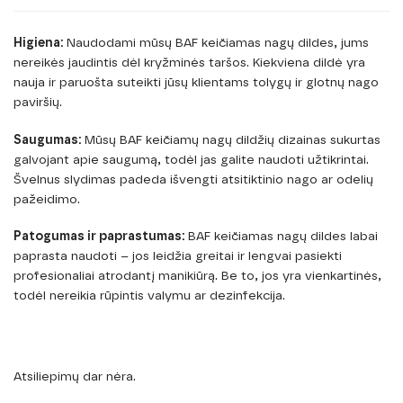
Higiena:
Naudodami mūsų BAF keičiamas nagų dildes, jums
nereikės jaudintis dėl kryžminės taršos. Kiekviena dildė yra
nauja ir paruošta suteikti jūsų klientams tolygų ir glotnų nago
paviršių.
Saugumas:
Mūsų BAF keičiamų nagų dildžių dizainas sukurtas
galvojant apie saugumą, todėl jas galite naudoti užtikrintai.
Švelnus slydimas padeda išvengti atsitiktinio nago ar odelių
pažeidimo.
Patogumas ir paprastumas:
BAF keičiamas nagų dildes labai
paprasta naudoti – jos leidžia greitai ir lengvai pasiekti
profesionaliai atrodantį manikiūrą. Be to, jos yra vienkartinės,
todėl nereikia rūpintis valymu ar dezinfekcija.
Atsiliepimų dar nėra.